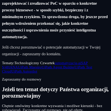
zaprojektować i zrealizować PoC w oparciu o konkretne
procesy biznesowe - w sposób szybki, bezpieczny i z
minimalnym ryzykiem. To sprawdzona droga, by jeszcze przed
pełnym wdrożeniem przekonać się, jakie konkretne
oszczędności i usprawnienia może przynieść inteligentna
automatyzacja.
Jeśli chcesz porozmawiać o potencjale automatyzacji w Twojej
organizacji - zapraszamy do kontaktu.
Tematy:
Technologiczny Czwartek
automatyzacja-ai
SAP
S/4HANA
UiPath Maestro
UiPath Agent Builder
UiPath Test
Cloud
UiPath Autopilot
Zapraszamy do rozmowy
Jeżeli ten temat dotyczy Państwa organizacji,
porozmawiajmy
Chętnie omówimy konkretne wyzwania i możliwe kierunki - bez
zobowiązań. Zaczynamy od rozmowy, nie od oferty.