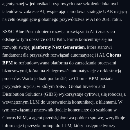
agentycznej w jednostkach rządowych oraz szkolenie lokalnych
talentów w zakresie AI, wspierając narodową strategię UAE mającą
na celu osiągnięcie globalnego przywództwa w AI do 2031 roku.
SS&C Blue Prism dopiero rozwija rozwiązania AI i znacząco
odstaje w tym obszarze od UiPath. Firma koncentruje się na
rozwoju swojej
platformy Next Generation
, która stanowi
fundament dla przyszłych rozwiązań automatyzacji i AI.
Chorus
BPM
to rozbudowywana platforma do zarządzania procesami
biznesowymi, która ma zintegrować automatyzację z orkiestracją
procesów. Warto jednak podkreślić, że Chorus BPM posiada
przypadek użycia, w którym SS&C Global Investor and
Distribution Solutions (GIDS) wykorzystuje cyfrową siłę roboczą z
wewnętrznym LLM do usprawnienia komunikacji z klientami. W
tym rozwiązaniu pracownik dodaje komentarze do szablonu w
Chorus BPM, a agent przedsiębiorstwa pobiera sprawę, weryfikuje
informacje i przesyła prompt do LLM, który następnie tworzy