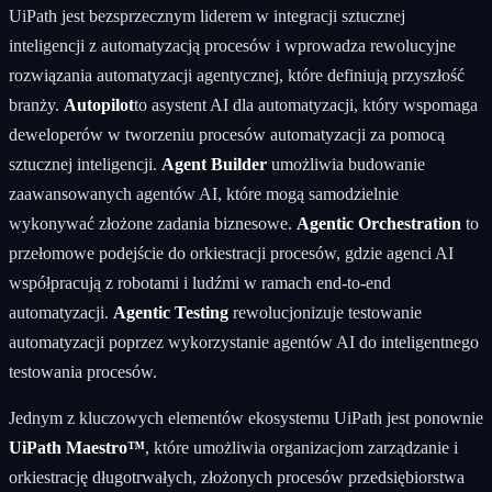
UiPath jest bezsprzecznym liderem w integracji sztucznej
inteligencji z automatyzacją procesów i wprowadza rewolucyjne
rozwiązania automatyzacji agentycznej, które definiują przyszłość
branży.
Autopilot
to asystent AI dla automatyzacji, który wspomaga
deweloperów w tworzeniu procesów automatyzacji za pomocą
sztucznej inteligencji.
Agent Builder
umożliwia budowanie
zaawansowanych agentów AI, które mogą samodzielnie
wykonywać złożone zadania biznesowe.
Agentic Orchestration
to
przełomowe podejście do orkiestracji procesów, gdzie agenci AI
współpracują z robotami i ludźmi w ramach end-to-end
automatyzacji.
Agentic Testing
rewolucjonizuje testowanie
automatyzacji poprzez wykorzystanie agentów AI do inteligentnego
testowania procesów.
Jednym z kluczowych elementów ekosystemu UiPath jest ponownie
UiPath Maestro™
, które umożliwia organizacjom zarządzanie i
orkiestrację długotrwałych, złożonych procesów przedsiębiorstwa