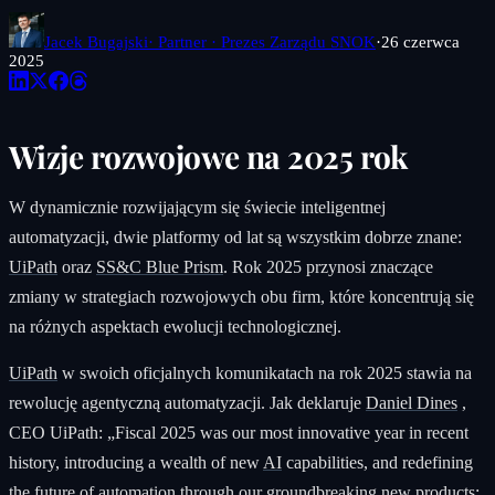
Jacek Bugajski
· Partner · Prezes Zarządu SNOK
·
26 czerwca
2025
Wizje rozwojowe na 2025 rok
W dynamicznie rozwijającym się świecie inteligentnej
automatyzacji, dwie platformy od lat są wszystkim dobrze znane:
UiPath
oraz
SS&C Blue Prism
. Rok 2025 przynosi znaczące
zmiany w strategiach rozwojowych obu firm, które koncentrują się
na różnych aspektach ewolucji technologicznej.
UiPath
w swoich oficjalnych komunikatach na rok 2025 stawia na
rewolucję agentyczną automatyzacji. Jak deklaruje
Daniel Dines
,
CEO UiPath: „Fiscal 2025 was our most innovative year in recent
history, introducing a wealth of new
AI
capabilities, and redefining
the future of automation through our groundbreaking new products: