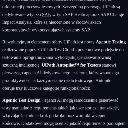
orkiestracji procesów testowych. Szczególną przewagą UiPath są
dedykowane wtyczki
SAP
, w tym SAP Heatmap oraz SAP Change
Impact Analysis, które są nieocenione w środowiskach
korporacyjnych wykorzystujących systemy SAP.
Rewolucyjnym elementem oferty UiPath jest nowy
Agentic Testing
realizowane poprzez UiPath Test Cloud - przełomowe podejście do
testowania oprogramowania wykorzystujące zaawansowaną
sztuczną inteligencję.
UiPath Autopilot™ for Testers
stanowi
pierwszego agenta AI dedykowanego testerom, który wspomaga
produktywność na każdym etapie cyklu testowego. Autopilot
oferuje trzy kluczowe kategorie funkcjonalności:
Agentic Test Design
- agenci AI mogą samodzielnie generować
testy manualne z requirements takich jak user stories i transakcje,
włączając instrukcje krok po kroku oraz warunki wstępne i
końcowe. Dodatkowo mogą oceniać jakość requirements pod kątem