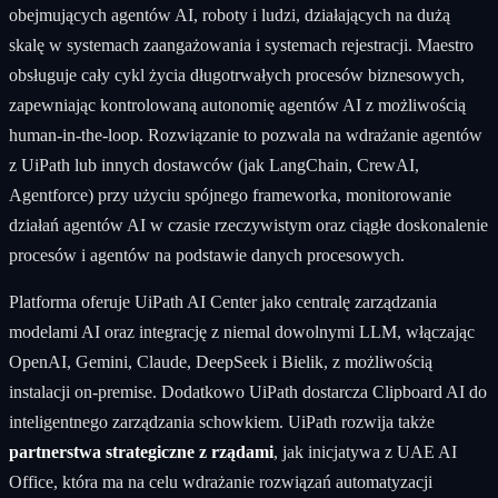
obejmujących agentów AI, roboty i ludzi, działających na dużą
skalę w systemach zaangażowania i systemach rejestracji. Maestro
obsługuje cały cykl życia długotrwałych procesów biznesowych,
zapewniając kontrolowaną autonomię agentów AI z możliwością
human-in-the-loop. Rozwiązanie to pozwala na wdrażanie agentów
z UiPath lub innych dostawców (jak LangChain, CrewAI,
Agentforce) przy użyciu spójnego frameworka, monitorowanie
działań agentów AI w czasie rzeczywistym oraz ciągłe doskonalenie
procesów i agentów na podstawie danych procesowych.
Platforma oferuje UiPath AI Center jako centralę zarządzania
modelami AI oraz integrację z niemal dowolnymi LLM, włączając
OpenAI, Gemini, Claude, DeepSeek i Bielik, z możliwością
instalacji on-premise. Dodatkowo UiPath dostarcza Clipboard AI do
inteligentnego zarządzania schowkiem. UiPath rozwija także
partnerstwa strategiczne z rządami
, jak inicjatywa z UAE AI
Office, która ma na celu wdrażanie rozwiązań automatyzacji