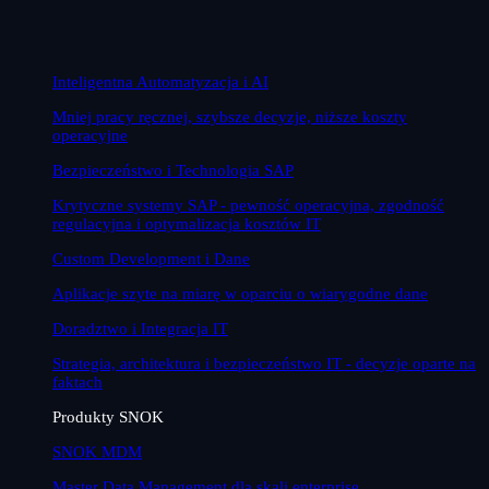
Inteligentna Automatyzacja i AI
Mniej pracy ręcznej, szybsze decyzje, niższe koszty
operacyjne
Bezpieczeństwo i Technologia SAP
Krytyczne systemy SAP - pewność operacyjna, zgodność
regulacyjna i optymalizacja kosztów IT
Custom Development i Dane
Aplikacje szyte na miarę w oparciu o wiarygodne dane
Doradztwo i Integracja IT
Strategia, architektura i bezpieczeństwo IT - decyzje oparte na
faktach
Produkty SNOK
SNOK MDM
Master Data Management dla skali enterprise