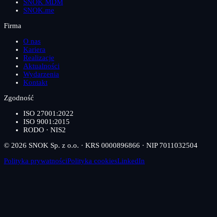
SNOK MDM
SNOK.me
Firma
O nas
Kariera
Realizacje
Aktualności
Wydarzenia
Kontakt
Zgodność
ISO 27001:2022
ISO 9001:2015
RODO · NIS2
© 2026 SNOK Sp. z o.o. · KRS 0000896866 · NIP 7011032504
Polityka prywatności
Polityka cookies
LinkedIn