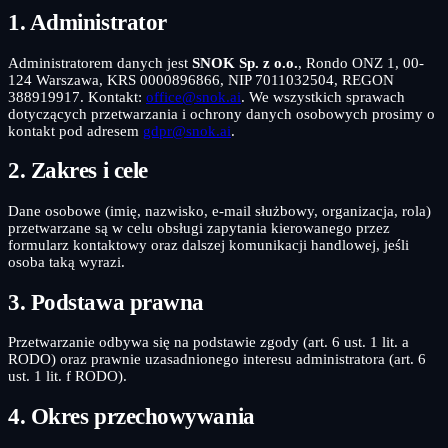
1. Administrator
Administratorem danych jest
SNOK Sp. z o.o.
, Rondo ONZ 1, 00-
124 Warszawa, KRS 0000896866, NIP 7011032504, REGON
388919917. Kontakt:
office@snok.ai
. We wszystkich sprawach
dotyczących przetwarzania i ochrony danych osobowych prosimy o
kontakt pod adresem
gdpr@snok.ai
.
2. Zakres i cele
Dane osobowe (imię, nazwisko, e-mail służbowy, organizacja, rola)
przetwarzane są w celu obsługi zapytania kierowanego przez
formularz kontaktowy oraz dalszej komunikacji handlowej, jeśli
osoba taką wyrazi.
3. Podstawa prawna
Przetwarzanie odbywa się na podstawie zgody (art. 6 ust. 1 lit. a
RODO) oraz prawnie uzasadnionego interesu administratora (art. 6
ust. 1 lit. f RODO).
4. Okres przechowywania