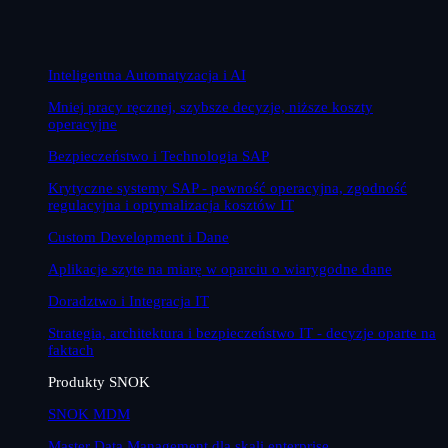
Inteligentna Automatyzacja i AI
Mniej pracy ręcznej, szybsze decyzje, niższe koszty
operacyjne
Bezpieczeństwo i Technologia SAP
Krytyczne systemy SAP - pewność operacyjna, zgodność
regulacyjna i optymalizacja kosztów IT
Custom Development i Dane
Aplikacje szyte na miarę w oparciu o wiarygodne dane
Doradztwo i Integracja IT
Strategia, architektura i bezpieczeństwo IT - decyzje oparte na
faktach
Produkty SNOK
SNOK MDM
Master Data Management dla skali enterprise