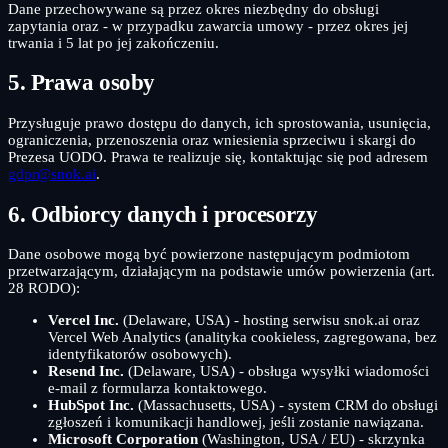
Dane przechowywane są przez okres niezbędny do obsługi
zapytania oraz - w przypadku zawarcia umowy - przez okres jej
trwania i 5 lat po jej zakończeniu.
5. Prawa osoby
Przysługuje prawo dostępu do danych, ich sprostowania, usunięcia,
ograniczenia, przenoszenia oraz wniesienia sprzeciwu i skargi do
Prezesa UODO. Prawa te realizuje się, kontaktując się pod adresem
gdpr@snok.ai
.
6. Odbiorcy danych i procesorzy
Dane osobowe mogą być powierzone następującym podmiotom
przetwarzającym, działającym na podstawie umów powierzenia (art.
28 RODO):
Vercel Inc.
(Delaware, USA) - hosting serwisu snok.ai oraz
Vercel Web Analytics (analityka cookieless, zagregowana, bez
identyfikatorów osobowych).
Resend Inc.
(Delaware, USA) - obsługa wysyłki wiadomości
e-mail z formularza kontaktowego.
HubSpot Inc.
(Massachusetts, USA) - system CRM do obsługi
zgłoszeń i komunikacji handlowej, jeśli zostanie nawiązana.
Microsoft Corporation
(Washington, USA / EU) - skrzynka