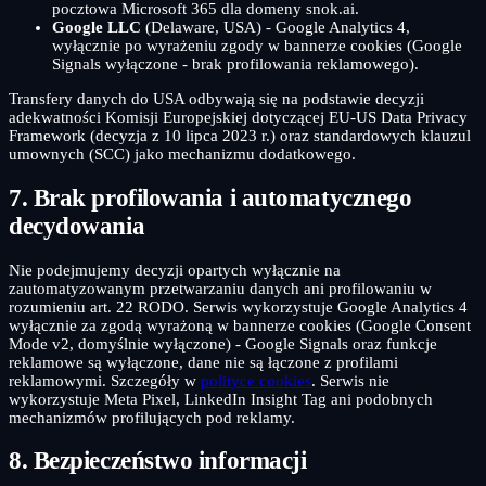
pocztowa Microsoft 365 dla domeny snok.ai.
Google LLC
(Delaware, USA) - Google Analytics 4,
wyłącznie po wyrażeniu zgody w bannerze cookies (Google
Signals wyłączone - brak profilowania reklamowego).
Transfery danych do USA odbywają się na podstawie decyzji
adekwatności Komisji Europejskiej dotyczącej EU-US Data Privacy
Framework (decyzja z 10 lipca 2023 r.) oraz standardowych klauzul
umownych (SCC) jako mechanizmu dodatkowego.
7. Brak profilowania i automatycznego
decydowania
Nie podejmujemy decyzji opartych wyłącznie na
zautomatyzowanym przetwarzaniu danych ani profilowaniu w
rozumieniu art. 22 RODO. Serwis wykorzystuje Google Analytics 4
wyłącznie za zgodą wyrażoną w bannerze cookies (Google Consent
Mode v2, domyślnie wyłączone) - Google Signals oraz funkcje
reklamowe są wyłączone, dane nie są łączone z profilami
reklamowymi. Szczegóły w
polityce cookies
. Serwis nie
wykorzystuje Meta Pixel, LinkedIn Insight Tag ani podobnych
mechanizmów profilujących pod reklamy.
8. Bezpieczeństwo informacji