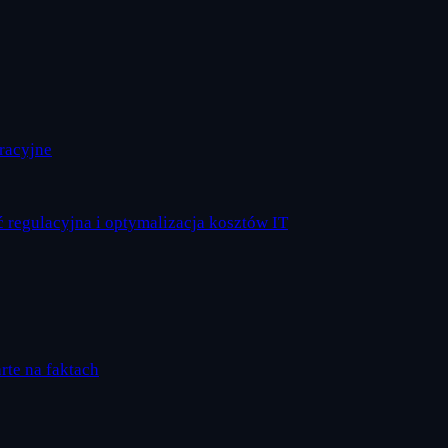
eracyjne
 regulacyjna i optymalizacja kosztów IT
arte na faktach