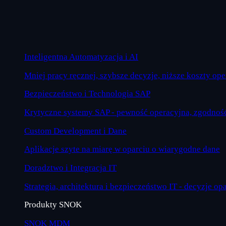
Inteligentna Automatyzacja i AI
Mniej pracy ręcznej, szybsze decyzje, niższe koszty op
Bezpieczeństwo i Technologia SAP
Krytyczne systemy SAP - pewność operacyjna, zgodność
Custom Development i Dane
Aplikacje szyte na miarę w oparciu o wiarygodne dane
Doradztwo i Integracja IT
Strategia, architektura i bezpieczeństwo IT - decyzje op
Produkty SNOK
SNOK MDM