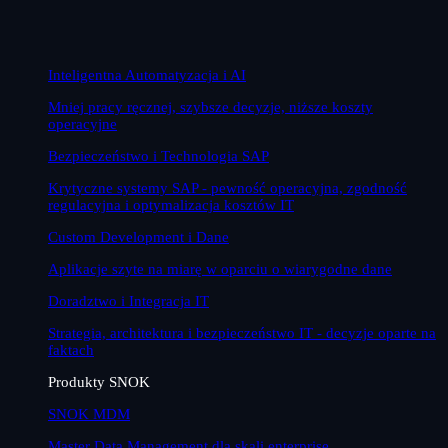
Inteligentna Automatyzacja i AI
Mniej pracy ręcznej, szybsze decyzje, niższe koszty
operacyjne
Bezpieczeństwo i Technologia SAP
Krytyczne systemy SAP - pewność operacyjna, zgodność
regulacyjna i optymalizacja kosztów IT
Custom Development i Dane
Aplikacje szyte na miarę w oparciu o wiarygodne dane
Doradztwo i Integracja IT
Strategia, architektura i bezpieczeństwo IT - decyzje oparte na
faktach
Produkty SNOK
SNOK MDM
Master Data Management dla skali enterprise