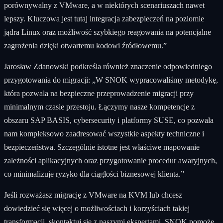
porównywalny z VMware, a w niektórych scenariuszach nawet
lepszy. Kluczowa jest tutaj integracja zabezpieczeń na poziomie
jądra Linux oraz możliwość szybkiego reagowania na potencjalne
zagrożenia dzięki otwartemu kodowi źródłowemu.”
Jarosław Zdanowski podkreśla również znaczenie odpowiedniego
przygotowania do migracji: „W SNOK wypracowaliśmy metodykę,
która pozwala na bezpieczne przeprowadzenie migracji przy
minimalnym czasie przestoju. Łączymy nasze kompetencje z
obszaru SAP BASIS, cybersecurity i platformy SUSE, co pozwala
nam kompleksowo zaadresować wszystkie aspekty techniczne i
bezpieczeństwa. Szczególnie istotne jest właściwe mapowanie
zależności aplikacyjnych oraz przygotowanie procedur awaryjnych,
co minimalizuje ryzyko dla ciągłości biznesowej klienta.”
Jeśli rozważasz migrację z VMware na KVM lub chcesz
dowiedzieć się więcej o możliwościach i korzyściach takiej
transformacji, skontaktuj się z naszymi ekspertami. SNOK pomoże