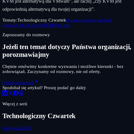
KVM jest alternatywą dla VMware”, ale raczej „czy KVM jest
odpowiednią alternatywą dla twojej organizacji”.
Tematy:
Technologiczny Czwartek
bezpieczenstwo-sap
SAP
S/4HANA
SAP HANA
SUSE
Red Hat
Zapraszamy do rozmowy
Jeżeli ten temat dotyczy Państwa organizacji,
porozmawiajmy
Chętnie omówimy konkretne wyzwania i możliwe kierunki - bez
zobowiązań. Zaczynamy od rozmowy, nie od oferty.
Umów rozmowę
Spodobał się artykuł? Proszę podać go dalej:
Więcej z serii
Technologiczny Czwartek
6 sierpnia 2026