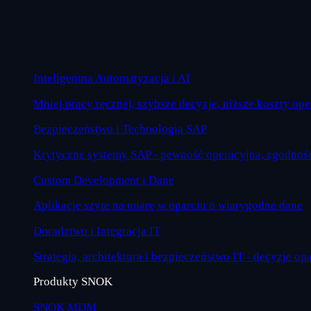
Inteligentna Automatyzacja i AI
Mniej pracy ręcznej, szybsze decyzje, niższe koszty op
Bezpieczeństwo i Technologia SAP
Krytyczne systemy SAP - pewność operacyjna, zgodność
Custom Development i Dane
Aplikacje szyte na miarę w oparciu o wiarygodne dane
Doradztwo i Integracja IT
Strategia, architektura i bezpieczeństwo IT - decyzje op
Produkty SNOK
SNOK MDM