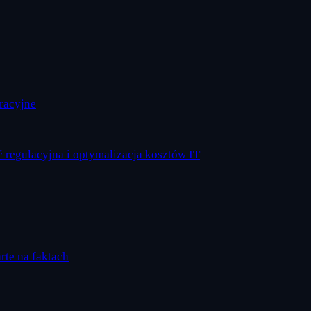
eracyjne
 regulacyjna i optymalizacja kosztów IT
arte na faktach