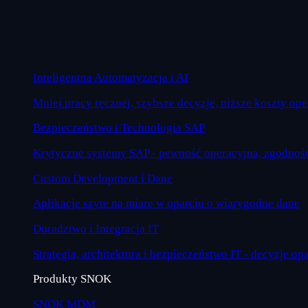
Inteligentna Automatyzacja i AI
Mniej pracy ręcznej, szybsze decyzje, niższe koszty op
Bezpieczeństwo i Technologia SAP
Krytyczne systemy SAP - pewność operacyjna, zgodność
Custom Development i Dane
Aplikacje szyte na miarę w oparciu o wiarygodne dane
Doradztwo i Integracja IT
Strategia, architektura i bezpieczeństwo IT - decyzje op
Produkty SNOK
SNOK MDM