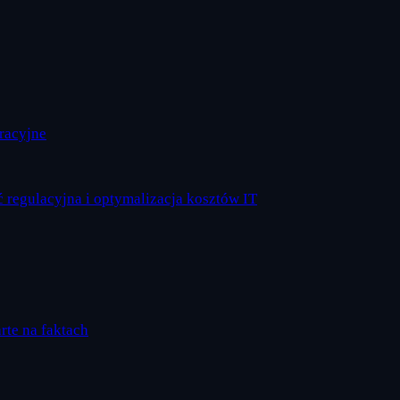
eracyjne
 regulacyjna i optymalizacja kosztów IT
arte na faktach