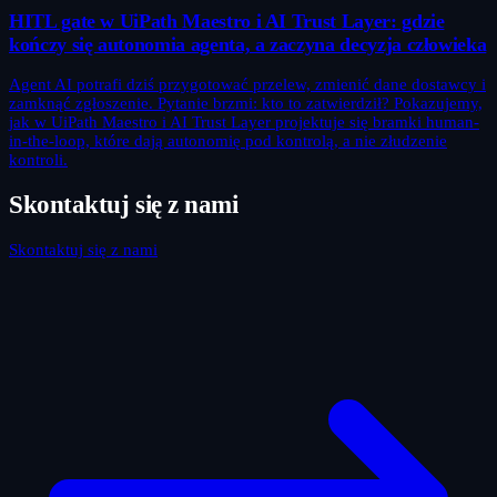
HITL gate w UiPath Maestro i AI Trust Layer: gdzie
kończy się autonomia agenta, a zaczyna decyzja człowieka
Agent AI potrafi dziś przygotować przelew, zmienić dane dostawcy i
zamknąć zgłoszenie. Pytanie brzmi: kto to zatwierdził? Pokazujemy,
jak w UiPath Maestro i AI Trust Layer projektuje się bramki human-
in-the-loop, które dają autonomię pod kontrolą, a nie złudzenie
kontroli.
Skontaktuj się z nami
Skontaktuj się z nami