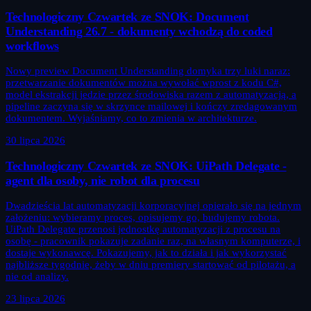
Technologiczny Czwartek ze SNOK: Document
Understanding 26.7 - dokumenty wchodzą do coded
workflows
Nowy preview Document Understanding domyka trzy luki naraz:
przetwarzanie dokumentów można wywołać wprost z kodu C#,
model ekstrakcji jedzie przez środowiska razem z automatyzacją, a
pipeline zaczyna się w skrzynce mailowej i kończy zredagowanym
dokumentem. Wyjaśniamy, co to zmienia w architekturze.
30 lipca 2026
Technologiczny Czwartek ze SNOK: UiPath Delegate -
agent dla osoby, nie robot dla procesu
Dwadzieścia lat automatyzacji korporacyjnej opierało się na jednym
założeniu: wybieramy proces, opisujemy go, budujemy robota.
UiPath Delegate przenosi jednostkę automatyzacji z procesu na
osobę - pracownik pokazuje zadanie raz, na własnym komputerze, i
dostaje wykonawcę. Pokazujemy, jak to działa i jak wykorzystać
najbliższe tygodnie, żeby w dniu premiery startować od pilotażu, a
nie od analizy.
23 lipca 2026