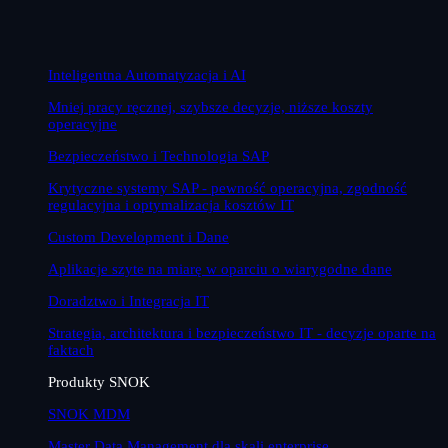
Inteligentna Automatyzacja i AI
Mniej pracy ręcznej, szybsze decyzje, niższe koszty
operacyjne
Bezpieczeństwo i Technologia SAP
Krytyczne systemy SAP - pewność operacyjna, zgodność
regulacyjna i optymalizacja kosztów IT
Custom Development i Dane
Aplikacje szyte na miarę w oparciu o wiarygodne dane
Doradztwo i Integracja IT
Strategia, architektura i bezpieczeństwo IT - decyzje oparte na
faktach
Produkty SNOK
SNOK MDM
Master Data Management dla skali enterprise