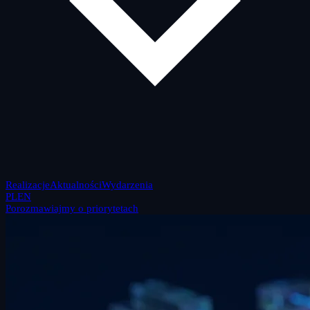
Realizacje
Aktualności
Wydarzenia
PL
EN
Porozmawiajmy o priorytetach