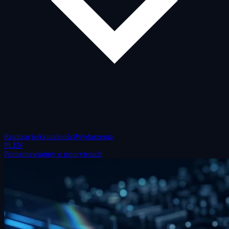
Realizacje
Aktualności
Wydarzenia
PL
EN
Porozmawiajmy o priorytetach