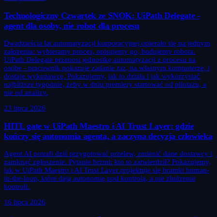
Technologiczny Czwartek ze SNOK: UiPath Delegate -
agent dla osoby, nie robot dla procesu
Dwadzieścia lat automatyzacji korporacyjnej opierało się na jednym
założeniu: wybieramy proces, opisujemy go, budujemy robota.
UiPath Delegate przenosi jednostkę automatyzacji z procesu na
osobę - pracownik pokazuje zadanie raz, na własnym komputerze, i
dostaje wykonawcę. Pokazujemy, jak to działa i jak wykorzystać
najbliższe tygodnie, żeby w dniu premiery startować od pilotażu, a
nie od analizy.
23 lipca 2026
HITL gate w UiPath Maestro i AI Trust Layer: gdzie
kończy się autonomia agenta, a zaczyna decyzja człowieka
Agent AI potrafi dziś przygotować przelew, zmienić dane dostawcy i
zamknąć zgłoszenie. Pytanie brzmi: kto to zatwierdził? Pokazujemy,
jak w UiPath Maestro i AI Trust Layer projektuje się bramki human-
in-the-loop, które dają autonomię pod kontrolą, a nie złudzenie
kontroli.
16 lipca 2026