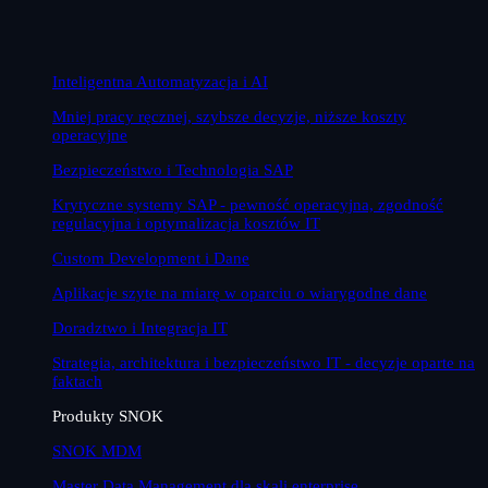
Inteligentna Automatyzacja i AI
Mniej pracy ręcznej, szybsze decyzje, niższe koszty
operacyjne
Bezpieczeństwo i Technologia SAP
Krytyczne systemy SAP - pewność operacyjna, zgodność
regulacyjna i optymalizacja kosztów IT
Custom Development i Dane
Aplikacje szyte na miarę w oparciu o wiarygodne dane
Doradztwo i Integracja IT
Strategia, architektura i bezpieczeństwo IT - decyzje oparte na
faktach
Produkty SNOK
SNOK MDM
Master Data Management dla skali enterprise