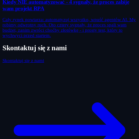
Kiedy NIE automatyzować - 4 sygnały, że proces zabije
wam projekt RPA
Cały rynek powtarza: automatyzuj wszystko, wpuść agentów AI. My
robimy odwrotny ruch. Oto cztery sygnały, że proces spali wam
budżet, zanim zwróci choćby złotówkę - i prosty test, który to
wychwyci przed startem.
Skontaktuj się z nami
Skontaktuj się z nami