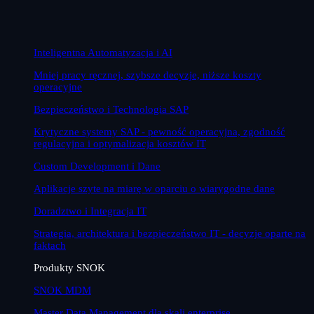
Inteligentna Automatyzacja i AI
Mniej pracy ręcznej, szybsze decyzje, niższe koszty
operacyjne
Bezpieczeństwo i Technologia SAP
Krytyczne systemy SAP - pewność operacyjna, zgodność
regulacyjna i optymalizacja kosztów IT
Custom Development i Dane
Aplikacje szyte na miarę w oparciu o wiarygodne dane
Doradztwo i Integracja IT
Strategia, architektura i bezpieczeństwo IT - decyzje oparte na
faktach
Produkty SNOK
SNOK MDM
Master Data Management dla skali enterprise