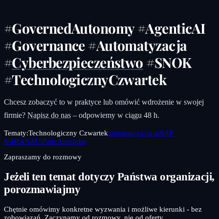
#GovernedAutonomy #AgenticAI
#Governance #Automatyzacja
#
Cyberbezpieczeństwo
#SNOK
#TechnologicznyCzwartek
Chcesz zobaczyć to w praktyce lub omówić wdrożenie w swojej
firmie?
Napisz do nas
– odpowiemy w ciągu 48 h.
Tematy:
Technologiczny Czwartek
automatyzacja-ai
SAP
S/4HANA
UiPath Autopilot
Zapraszamy do rozmowy
Jeżeli ten temat dotyczy Państwa organizacji,
porozmawiajmy
Chętnie omówimy konkretne wyzwania i możliwe kierunki - bez
zobowiązań. Zaczynamy od rozmowy, nie od oferty.