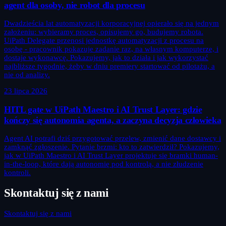
agent dla osoby, nie robot dla procesu
Dwadzieścia lat automatyzacji korporacyjnej opierało się na jednym
założeniu: wybieramy proces, opisujemy go, budujemy robota.
UiPath Delegate przenosi jednostkę automatyzacji z procesu na
osobę - pracownik pokazuje zadanie raz, na własnym komputerze, i
dostaje wykonawcę. Pokazujemy, jak to działa i jak wykorzystać
najbliższe tygodnie, żeby w dniu premiery startować od pilotażu, a
nie od analizy.
23 lipca 2026
HITL gate w UiPath Maestro i AI Trust Layer: gdzie
kończy się autonomia agenta, a zaczyna decyzja człowieka
Agent AI potrafi dziś przygotować przelew, zmienić dane dostawcy i
zamknąć zgłoszenie. Pytanie brzmi: kto to zatwierdził? Pokazujemy,
jak w UiPath Maestro i AI Trust Layer projektuje się bramki human-
in-the-loop, które dają autonomię pod kontrolą, a nie złudzenie
kontroli.
Skontaktuj się z nami
Skontaktuj się z nami