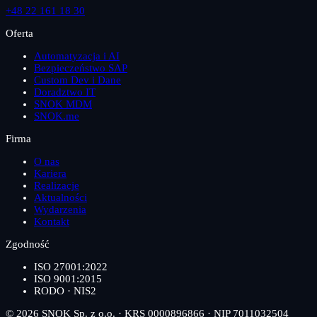
+48 22 161 18 30
Oferta
Automatyzacja i AI
Bezpieczeństwo SAP
Custom Dev i Dane
Doradztwo IT
SNOK MDM
SNOK.me
Firma
O nas
Kariera
Realizacje
Aktualności
Wydarzenia
Kontakt
Zgodność
ISO 27001:2022
ISO 9001:2015
RODO · NIS2
© 2026 SNOK Sp. z o.o. · KRS 0000896866 · NIP 7011032504