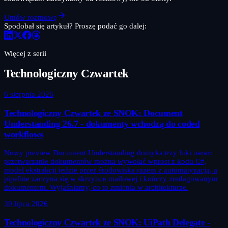
Umów rozmowę
Spodobał się artykuł? Proszę podać go dalej:
Więcej z serii
Technologiczny Czwartek
6 sierpnia 2026
Technologiczny Czwartek ze SNOK: Document
Understanding 26.7 - dokumenty wchodzą do coded
workflows
Nowy preview Document Understanding domyka trzy luki naraz:
przetwarzanie dokumentów można wywołać wprost z kodu C#,
model ekstrakcji jedzie przez środowiska razem z automatyzacją, a
pipeline zaczyna się w skrzynce mailowej i kończy zredagowanym
dokumentem. Wyjaśniamy, co to zmienia w architekturze.
30 lipca 2026
Technologiczny Czwartek ze SNOK: UiPath Delegate -