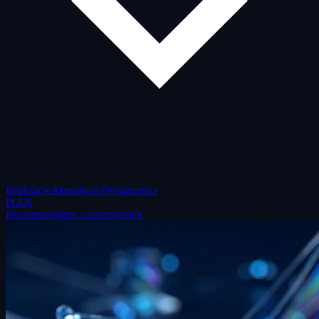
Realizacje
Aktualności
Wydarzenia
PL
EN
Porozmawiajmy o priorytetach