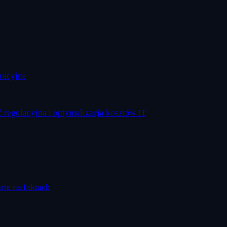
eracyjne
 regulacyjna i optymalizacja kosztów IT
arte na faktach