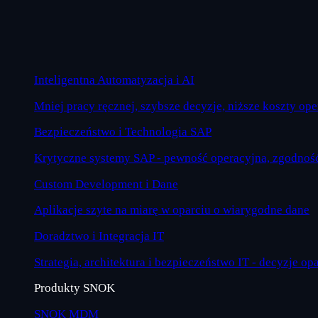
Inteligentna Automatyzacja i AI
Mniej pracy ręcznej, szybsze decyzje, niższe koszty op
Bezpieczeństwo i Technologia SAP
Krytyczne systemy SAP - pewność operacyjna, zgodność
Custom Development i Dane
Aplikacje szyte na miarę w oparciu o wiarygodne dane
Doradztwo i Integracja IT
Strategia, architektura i bezpieczeństwo IT - decyzje op
Produkty SNOK
SNOK MDM