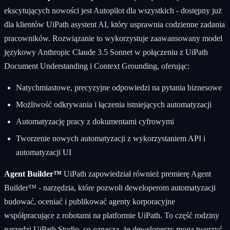
ekscytujących nowości jest Autopilot dla wszystkich - dostępny już
dla klientów UiPath asystent AI, który usprawnia codzienne zadania
pracowników. Rozwiązanie to wykorzystuje zaawansowany model
językowy Anthropic Claude 3.5 Sonnet w połączeniu z UiPath
Document Understanding i Context Grounding, oferując:
Natychmiastowe, precyzyjne odpowiedzi na pytania biznesowe
Możliwość odkrywania i łączenia istniejących automatyzacji
Automatyzację pracy z dokumentami cyfrowymi
Tworzenie nowych automatyzacji z wykorzystaniem API i
automatyzacji UI
Agent Builder™
UiPath zapowiedział również premierę Agent
Builder™ - narzędzia, które pozwoli deweloperom automatyzacji
budować, oceniać i publikować agenty korporacyjne
współpracujące z robotami na platformie UiPath. To część rodziny
narzędzi UiPath Studio, co oznacza, że deweloperzy mogą tworzyć