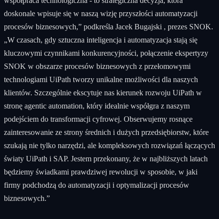
współpraca technologiczna - to strategiczna decyzja, która
doskonale wpisuje się w naszą wizję przyszłości automatyzacji
procesów biznesowych,” podkreśla Jacek Bugajski , prezes SNOK.
„W czasach, gdy sztuczna inteligencja i automatyzacja stają się
kluczowymi czynnikami konkurencyjności, połączenie ekspertyzy
SNOK w obszarze procesów biznesowych z przełomowymi
technologiami UiPath tworzy unikalne możliwości dla naszych
klientów. Szczególnie ekscytuje nas kierunek rozwoju UiPath w
stronę agentic automation, który idealnie współgra z naszym
podejściem do transformacji cyfrowej. Obserwujemy rosnące
zainteresowanie ze strony średnich i dużych przedsiębiorstw, które
szukają nie tylko narzędzi, ale kompleksowych rozwiązań łączących
światy UiPath i SAP. Jestem przekonany, że w najbliższych latach
będziemy świadkami prawdziwej rewolucji w sposobie, w jaki
firmy podchodzą do automatyzacji i optymalizacji procesów
biznesowych.”