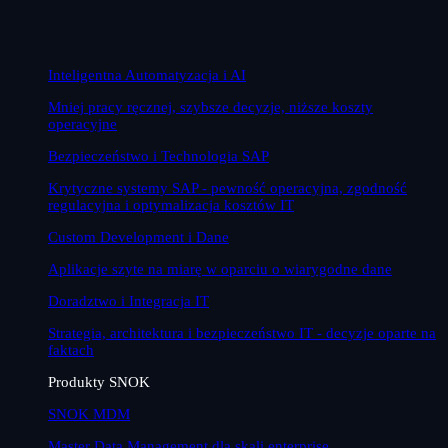
Inteligentna Automatyzacja i AI
Mniej pracy ręcznej, szybsze decyzje, niższe koszty
operacyjne
Bezpieczeństwo i Technologia SAP
Krytyczne systemy SAP - pewność operacyjna, zgodność
regulacyjna i optymalizacja kosztów IT
Custom Development i Dane
Aplikacje szyte na miarę w oparciu o wiarygodne dane
Doradztwo i Integracja IT
Strategia, architektura i bezpieczeństwo IT - decyzje oparte na
faktach
Produkty SNOK
SNOK MDM
Master Data Management dla skali enterprise