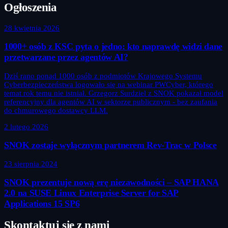
Ogłoszenia
28 kwietnia 2026
1000+ osób z KSC pyta o jedno: kto naprawdę widzi dane
przetwarzane przez agentów AI?
Dziś rano ponad 1000 osób z podmiotów Krajowego Systemu
Cyberbezpieczeństwa logowało się na webinar PWCyber, którego
temat rok temu nie istniał. Grzegorz Surdziel z SNOK pokazał model
referencyjny dla agentów AI w sektorze publicznym - bez zaufania
do chmurowego dostawcy LLM.
2 lutego 2026
SNOK zostaje wyłącznym partnerem Rev-Trac w Polsce
23 sierpnia 2024
SNOK prezentuje nową erę niezawodności – SAP HANA
2.0 na SUSE Linux Enterprise Server for SAP
Applications 15 SP6
Skontaktuj się z nami