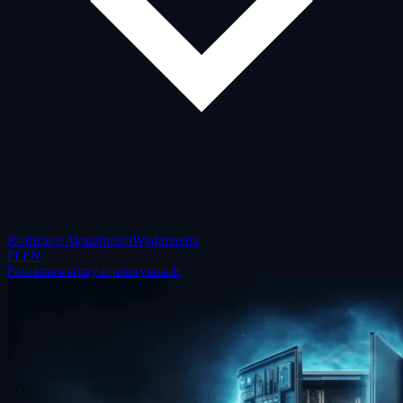
Realizacje
Aktualności
Wydarzenia
PL
EN
Porozmawiajmy o priorytetach