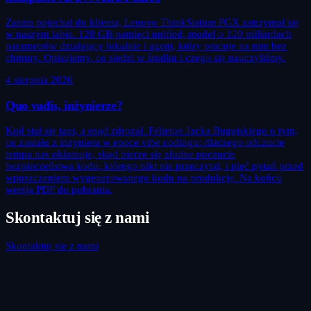
Zanim pojechał do klienta, Lenovo ThinkStation PGX zatrzymał się
w naszym labie. 128 GB pamięci unified, model o 120 miliardach
parametrów działający lokalnie i agent, który pracuje na nim bez
chmury. Opisujemy, co siedzi w środku i czego się nauczyliśmy.
4 sierpnia 2026
Quo vadis, inżynierze?
Kod stał się tani, a osąd zdrożał. Felieton Jacka Bugajskiego o tym,
co zostało z inżyniera w epoce vibe codingu: dlaczego odczucie
tempa nas okłamuje, skąd bierze się złudne poczucie
bezpieczeństwa kodu, którego nikt nie przeczytał, i pięć pytań przed
wpuszczeniem wygenerowanego kodu na produkcję. Na końcu
wersja PDF do pobrania.
Skontaktuj się z nami
Skontaktuj się z nami