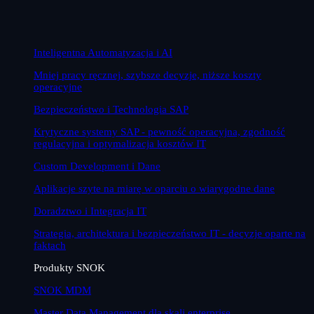
Inteligentna Automatyzacja i AI
Mniej pracy ręcznej, szybsze decyzje, niższe koszty
operacyjne
Bezpieczeństwo i Technologia SAP
Krytyczne systemy SAP - pewność operacyjna, zgodność
regulacyjna i optymalizacja kosztów IT
Custom Development i Dane
Aplikacje szyte na miarę w oparciu o wiarygodne dane
Doradztwo i Integracja IT
Strategia, architektura i bezpieczeństwo IT - decyzje oparte na
faktach
Produkty SNOK
SNOK MDM
Master Data Management dla skali enterprise