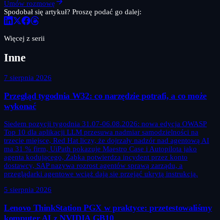
Umów rozmowę
Spodobał się artykuł? Proszę podać go dalej:
Więcej z serii
Inne
7 sierpnia 2026
Przegląd tygodnia W32: co narzędzie potrafi, a co może
wykonać
Siedem pozycji tygodnia 31.07-06.08.2026: nowa edycja OWASP
Top 10 dla aplikacji LLM przesuwa nadmiar samodzielności na
trzecie miejsce, Red Hat liczy, że dojrzały nadzór nad agentową AI
ma 31 % firm, UiPath pokazuje Maestro Case i Autopilota jako
agenta kodującego, Żabka potwierdza incydent przez konto
dostawcy, SAP nazywa rozrost agentów sprawą zarządu, a
przeglądarki agentowe wciąż dają się przejąć ukrytą instrukcją.
5 sierpnia 2026
Lenovo ThinkStation PGX w praktyce: przetestowaliśmy
komputer AI z NVIDIA GB10