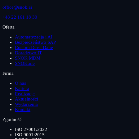
office@snok.ai
+48 22 161 18 30
Oferta
Automatyzacja i AI
Bezpieczeństwo SAP
Custom Dev i Dane
Doradztwo IT
SNOK MDM
SNOK.me
Firma
O nas
Kariera
Realizacje
Aktualności
Wydarzenia
Kontakt
Zgodność
ISO 27001:2022
ISO 9001:2015