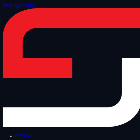
Przejdź do treści
Strona główna
/
Blog
/
Bezpieczny Wtorek
O SNOK