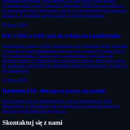
Poprawne logowanie, zero alertów, a z SAP przez kilka godzin
wychodzą setki tysięcy rekordów klientów. SIEM tego nie zobaczy,
bo monitoruje sieć i logowania, nie to, co użytkownik robi wewnątrz
aplikacji. A regulator zapyta o fakty, nie przypuszczenia.
28 lipca 2026
KSC i NIS2 w SAP: wpis do wykazu do 3 października
Nowelizacja ustawy o KSC obowiązuje od 3 kwietnia 2026, wniosek
o wpis do wykazu podmiotów kluczowych i ważnych trzeba złożyć
do 3 października. Typowe kary są odroczone o dwa lata, ale
pierwszy audyt w 2028 zapyta o dowody z okresu, który trwa teraz.
W większości firm SAP nie produkuje żadnych dowodów, bo nikt go
nie monitoruje.
21 lipca 2026
Hardening SAP - dlaczego to proces, nie projekt
Wasza firma stoi na dokumentach, a te na fundamencie SAP.
Pokazujemy w 90 sekund, jak wygląda pięć warstw hardeningu i
dlaczego jedna łatka nie wystarczy.
Skontaktuj się z nami