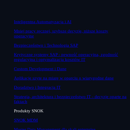
Inteligentna Automatyzacja i AI
Mniej pracy ręcznej, szybsze decyzje, niższe koszty
operacyjne
Bezpieczeństwo i Technologia SAP
Krytyczne systemy SAP - pewność operacyjna, zgodność
regulacyjna i optymalizacja kosztów IT
Custom Development i Dane
Aplikacje szyte na miarę w oparciu o wiarygodne dane
Doradztwo i Integracja IT
Strategia, architektura i bezpieczeństwo IT - decyzje oparte na
faktach
Produkty SNOK
SNOK MDM
Master Data Management dla skali enterprise