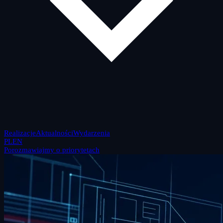
Realizacje
Aktualności
Wydarzenia
PL
EN
Porozmawiajmy o priorytetach