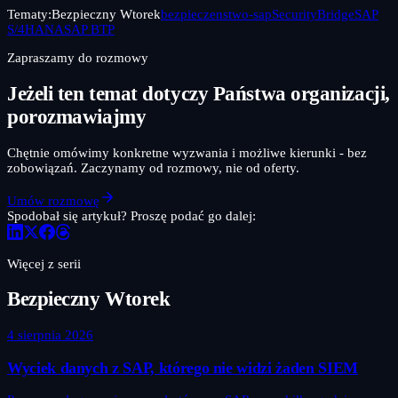
Tematy:
Bezpieczny Wtorek
bezpieczenstwo-sap
SecurityBridge
SAP
S/4HANA
SAP BTP
Zapraszamy do rozmowy
Jeżeli ten temat dotyczy Państwa organizacji,
porozmawiajmy
Chętnie omówimy konkretne wyzwania i możliwe kierunki - bez
zobowiązań. Zaczynamy od rozmowy, nie od oferty.
Umów rozmowę
Spodobał się artykuł? Proszę podać go dalej:
Więcej z serii
Bezpieczny Wtorek
4 sierpnia 2026
Wyciek danych z SAP, którego nie widzi żaden SIEM