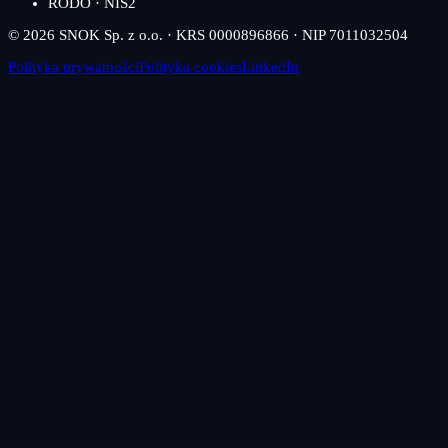
RODO · NIS2
© 2026 SNOK Sp. z o.o. · KRS 0000896866 · NIP 7011032504
Polityka prywatności
Polityka cookies
LinkedIn