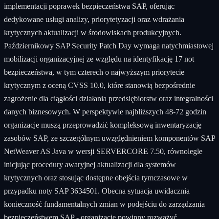
implementacji poprawek bezpieczeństwa SAP, oferując
dedykowane usługi analizy, priorytetyzacji oraz wdrażania
krytycznych aktualizacji w środowiskach produkcyjnych.
Październikowy SAP Security Patch Day wymaga natychmiastowej
mobilizacji organizacyjnej ze względu na identyfikację 17 not
bezpieczeństwa, w tym czterech o najwyższym priorytecie
krytycznym z oceną CVSS 10.0, które stanowią bezpośrednie
zagrożenie dla ciągłości działania przedsiębiorstw oraz integralności
danych biznesowych. W perspektywie najbliższych 48-72 godzin
organizacje muszą przeprowadzić kompleksową inwentaryzację
zasobów SAP, ze szczególnym uwzględnieniem komponentów SAP
NetWeaver AS Java w wersji SERVERCORE 7.50, równolegle
inicjując procedury awaryjnej aktualizacji dla systemów
krytycznych oraz stosując dostępne obejścia tymczasowe w
przypadku noty SAP 3634501. Obecna sytuacja uwidacznia
konieczność fundamentalnych zmian w podejściu do zarządzania
bezpieczeństwem SAP - organizacje powinny rozważyć