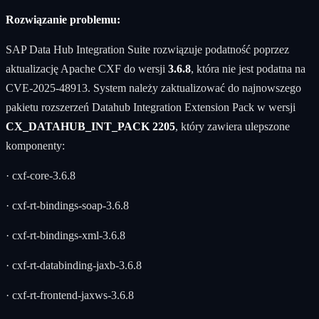
Rozwiązanie problemu:
SAP Data Hub Integration Suite rozwiązuje podatność poprzez
aktualizację Apache CXF do wersji
3.6.8
, która nie jest podatna na
CVE-2025-48913. System należy zaktualizować do najnowszego
pakietu rozszerzeń Datahub Integration Extension Pack w wersji
CX_DATAHUB_INT_PACK 2205
, który zawiera ulepszone
komponenty:
· cxf-core-3.6.8
· cxf-rt-bindings-soap-3.6.8
· cxf-rt-bindings-xml-3.6.8
· cxf-rt-databinding-jaxb-3.6.8
· cxf-rt-frontend-jaxws-3.6.8