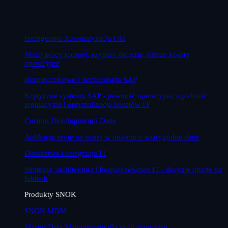
Inteligentna Automatyzacja i AI
Mniej pracy ręcznej, szybsze decyzje, niższe koszty
operacyjne
Bezpieczeństwo i Technologia SAP
Krytyczne systemy SAP - pewność operacyjna, zgodność
regulacyjna i optymalizacja kosztów IT
Custom Development i Dane
Aplikacje szyte na miarę w oparciu o wiarygodne dane
Doradztwo i Integracja IT
Strategia, architektura i bezpieczeństwo IT - decyzje oparte na
faktach
Produkty SNOK
SNOK MDM
Master Data Management dla skali enterprise