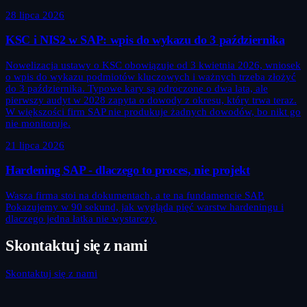
28 lipca 2026
KSC i NIS2 w SAP: wpis do wykazu do 3 października
Nowelizacja ustawy o KSC obowiązuje od 3 kwietnia 2026, wniosek
o wpis do wykazu podmiotów kluczowych i ważnych trzeba złożyć
do 3 października. Typowe kary są odroczone o dwa lata, ale
pierwszy audyt w 2028 zapyta o dowody z okresu, który trwa teraz.
W większości firm SAP nie produkuje żadnych dowodów, bo nikt go
nie monitoruje.
21 lipca 2026
Hardening SAP - dlaczego to proces, nie projekt
Wasza firma stoi na dokumentach, a te na fundamencie SAP.
Pokazujemy w 90 sekund, jak wygląda pięć warstw hardeningu i
dlaczego jedna łatka nie wystarczy.
Skontaktuj się z nami
Skontaktuj się z nami