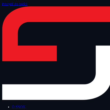
Przejdź do treści
Strona główna
/
Blog
/
Bezpieczny Wtorek
O SNOK