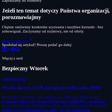
Zapraszamy do rozmowy
Jeżeli ten temat dotyczy Państwa organizacji,
porozmawiajmy
Chętnie omówimy konkretne wyzwania i możliwe kierunki - bez
zobowiązań. Zaczynamy od rozmowy, nie od oferty.
Umów rozmowę
Spodobał się artykuł? Proszę podać go dalej:
Więcej z serii
Bezpieczny Wtorek
4 sierpnia 2026
Wyciek danych z SAP, którego nie widzi żaden SIEM
Poprawne logowanie, zero alertów, a z SAP przez kilka godzin
wychodzą setki tysięcy rekordów klientów. SIEM tego nie zobaczy,
bo monitoruje sieć i logowania, nie to, co użytkownik robi wewnątrz
aplikacji. A regulator zapyta o fakty, nie przypuszczenia.