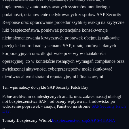
implementację zautomatyzowanych systemów monitoringu
podatności, ustanowienie dedykowanych zespołów SAP Security
Response oraz opracowanie procedur szybkiej reakcji na krytyczne
luki bezpieczeństwa, ponieważ potencjalne konsekwencje
nieimplementowania krytycznych poprawek obejmują całkowite
przejęcie kontroli nad systemami SAP, utratę poufnych danych
korporacyjnych oraz długotrwałe przerwy w działalności
operacyjnej, co w kontekście rosnących wymagań compliance oraz
zwiększonej aktywności cyberprzestępców może skutkować
nieodwracalnymi stratami reputacyjnymi i finansowymi.
Ten wpis należy do cyklu SAP Security Patch Day
Pełne archiwum comiesięcznych analiz oraz zakres naszej obsługi
not bezpieczeństwa SAP - od oceny wpływu na środowisko po
wdrożenie poprawek - znajdą Państwo na stronie
SAP Security Patch
Day
.
Tematy:
Bezpieczny Wtorek
bezpieczenstwo-sap
SAP S/4HANA