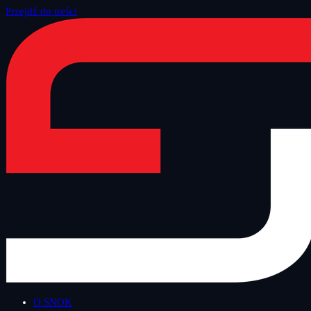
Przejdź do treści
Strona główna
/
Blog
/
Bezpieczny Wtorek
O SNOK