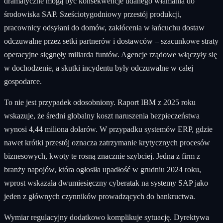
dramatyczne mogą być konsekwencje udanego włamania do
środowiska SAP. Sześciotygodniowy przestój produkcji,
pracownicy odsyłani do domów, zakłócenia w łańcuchu dostaw
odczuwalne przez setki partnerów i dostawców – szacunkowe straty
operacyjne sięgnęły miliarda funtów. Agencje rządowe włączyły się
w dochodzenie, a skutki incydentu były odczuwalne w całej
gospodarce.
To nie jest przypadek odosobniony. Raport IBM z 2025 roku
wskazuje, że średni globalny koszt naruszenia bezpieczeństwa
wynosi 4,44 miliona dolarów. W przypadku systemów ERP, gdzie
nawet krótki przestój oznacza zatrzymanie krytycznych procesów
biznesowych, kwoty te rosną znacznie szybciej. Jedna z firm z
branży napojów, która ogłosiła upadłość w grudniu 2024 roku,
wprost wskazała dwumiesięczny cyberatak na systemy SAP jako
jeden z głównych czynników prowadzących do bankructwa.
Wymiar regulacyjny dodatkowo komplikuje sytuację. Dyrektywa