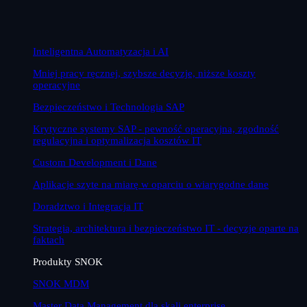
Inteligentna Automatyzacja i AI
Mniej pracy ręcznej, szybsze decyzje, niższe koszty
operacyjne
Bezpieczeństwo i Technologia SAP
Krytyczne systemy SAP - pewność operacyjna, zgodność
regulacyjna i optymalizacja kosztów IT
Custom Development i Dane
Aplikacje szyte na miarę w oparciu o wiarygodne dane
Doradztwo i Integracja IT
Strategia, architektura i bezpieczeństwo IT - decyzje oparte na
faktach
Produkty SNOK
SNOK MDM
Master Data Management dla skali enterprise