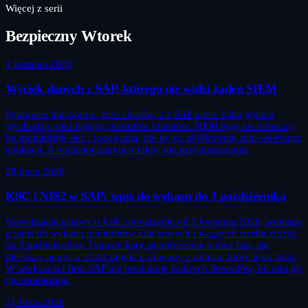
Więcej z serii
Bezpieczny Wtorek
4 sierpnia 2026
Wyciek danych z SAP, którego nie widzi żaden SIEM
Poprawne logowanie, zero alertów, a z SAP przez kilka godzin
wychodzą setki tysięcy rekordów klientów. SIEM tego nie zobaczy,
bo monitoruje sieć i logowania, nie to, co użytkownik robi wewnątrz
aplikacji. A regulator zapyta o fakty, nie przypuszczenia.
28 lipca 2026
KSC i NIS2 w SAP: wpis do wykazu do 3 października
Nowelizacja ustawy o KSC obowiązuje od 3 kwietnia 2026, wniosek
o wpis do wykazu podmiotów kluczowych i ważnych trzeba złożyć
do 3 października. Typowe kary są odroczone o dwa lata, ale
pierwszy audyt w 2028 zapyta o dowody z okresu, który trwa teraz.
W większości firm SAP nie produkuje żadnych dowodów, bo nikt go
nie monitoruje.
21 lipca 2026