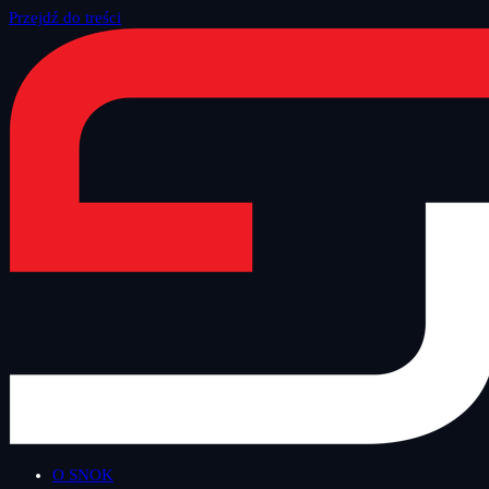
Przejdź do treści
Strona główna
/
Blog
/
Bezpieczny Wtorek
O SNOK