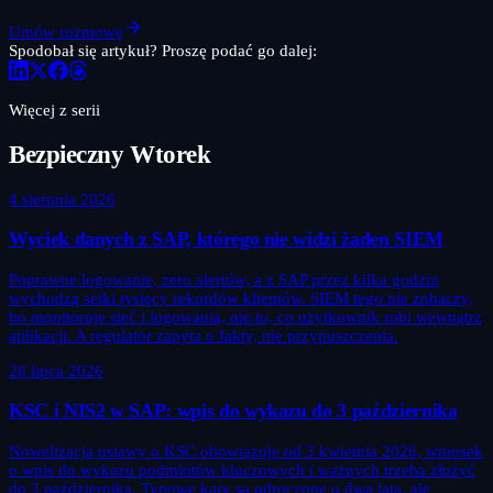
Umów rozmowę
Spodobał się artykuł? Proszę podać go dalej:
Więcej z serii
Bezpieczny Wtorek
4 sierpnia 2026
Wyciek danych z SAP, którego nie widzi żaden SIEM
Poprawne logowanie, zero alertów, a z SAP przez kilka godzin
wychodzą setki tysięcy rekordów klientów. SIEM tego nie zobaczy,
bo monitoruje sieć i logowania, nie to, co użytkownik robi wewnątrz
aplikacji. A regulator zapyta o fakty, nie przypuszczenia.
28 lipca 2026
KSC i NIS2 w SAP: wpis do wykazu do 3 października
Nowelizacja ustawy o KSC obowiązuje od 3 kwietnia 2026, wniosek
o wpis do wykazu podmiotów kluczowych i ważnych trzeba złożyć
do 3 października. Typowe kary są odroczone o dwa lata, ale