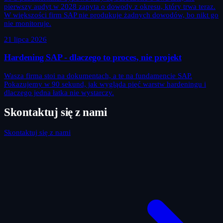
pierwszy audyt w 2028 zapyta o dowody z okresu, który trwa teraz.
W większości firm SAP nie produkuje żadnych dowodów, bo nikt go
nie monitoruje.
21 lipca 2026
Hardening SAP - dlaczego to proces, nie projekt
Wasza firma stoi na dokumentach, a te na fundamencie SAP.
Pokazujemy w 90 sekund, jak wygląda pięć warstw hardeningu i
dlaczego jedna łatka nie wystarczy.
Skontaktuj się z nami
Skontaktuj się z nami