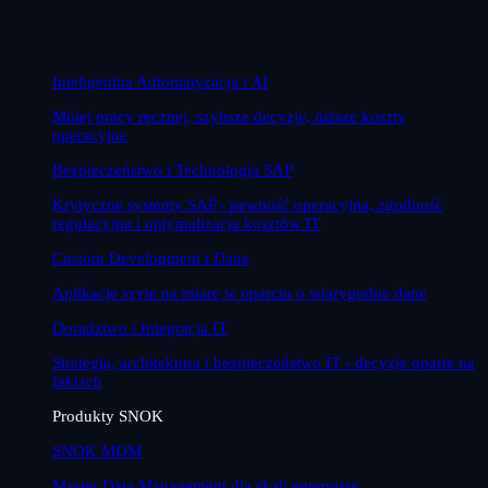
Inteligentna Automatyzacja i AI
Mniej pracy ręcznej, szybsze decyzje, niższe koszty
operacyjne
Bezpieczeństwo i Technologia SAP
Krytyczne systemy SAP - pewność operacyjna, zgodność
regulacyjna i optymalizacja kosztów IT
Custom Development i Dane
Aplikacje szyte na miarę w oparciu o wiarygodne dane
Doradztwo i Integracja IT
Strategia, architektura i bezpieczeństwo IT - decyzje oparte na
faktach
Produkty SNOK
SNOK MDM
Master Data Management dla skali enterprise