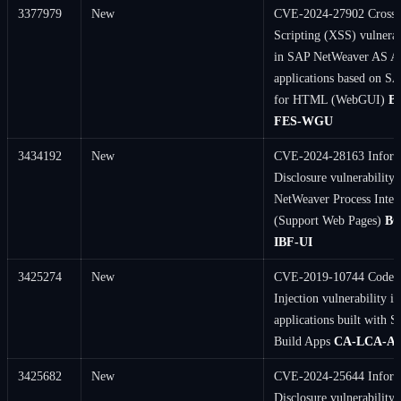
3377979
New
CVE-2024-27902 Cross-
Scripting (XSS) vulnerab
in SAP NetWeaver AS 
applications based on 
for HTML (WebGUI)
B
FES-WGU
3434192
New
CVE-2024-28163 Inform
Disclosure vulnerability
NetWeaver Process Integ
(Support Web Pages)
BC
IBF-UI
3425274
New
CVE-2019-10744 Code
Injection vulnerability in
applications built with 
Build Apps
CA-LCA-A
3425682
New
CVE-2024-25644 Inform
Disclosure vulnerability