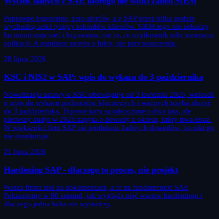
Wyciek danych z SAP, którego nie widzi żaden SIEM
Poprawne logowanie, zero alertów, a z SAP przez kilka godzin
wychodzą setki tysięcy rekordów klientów. SIEM tego nie zobaczy,
bo monitoruje sieć i logowania, nie to, co użytkownik robi wewnątrz
aplikacji. A regulator zapyta o fakty, nie przypuszczenia.
28 lipca 2026
KSC i NIS2 w SAP: wpis do wykazu do 3 października
Nowelizacja ustawy o KSC obowiązuje od 3 kwietnia 2026, wniosek
o wpis do wykazu podmiotów kluczowych i ważnych trzeba złożyć
do 3 października. Typowe kary są odroczone o dwa lata, ale
pierwszy audyt w 2028 zapyta o dowody z okresu, który trwa teraz.
W większości firm SAP nie produkuje żadnych dowodów, bo nikt go
nie monitoruje.
21 lipca 2026
Hardening SAP - dlaczego to proces, nie projekt
Wasza firma stoi na dokumentach, a te na fundamencie SAP.
Pokazujemy w 90 sekund, jak wygląda pięć warstw hardeningu i
dlaczego jedna łatka nie wystarczy.