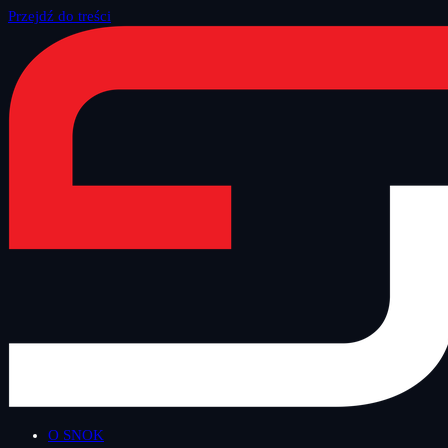
Przejdź do treści
Strona główna
/
Blog
/
Bezpieczny Wtorek
O SNOK