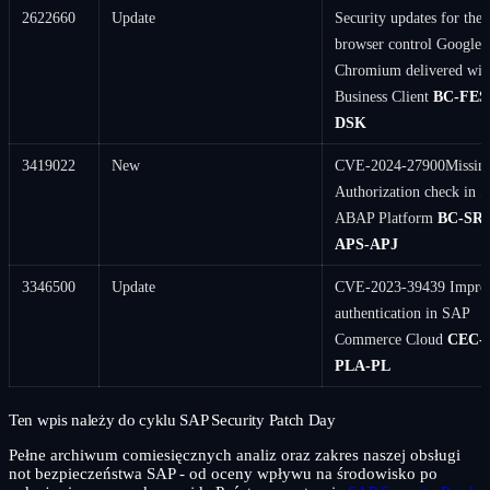
2622660
Update
Security updates for the
browser control Google
Chromium delivered wi
Business Client
BC-FES
DSK
3419022
New
CVE-2024-27900Missin
Authorization check in 
ABAP Platform
BC-SRV
APS-APJ
3346500
Update
CVE-2023-39439 Impro
authentication in SAP
Commerce Cloud
CEC-
PLA-PL
Ten wpis należy do cyklu SAP Security Patch Day
Pełne archiwum comiesięcznych analiz oraz zakres naszej obsługi
not bezpieczeństwa SAP - od oceny wpływu na środowisko po