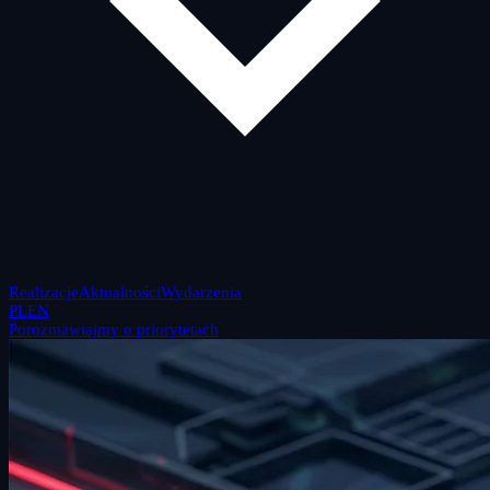
Realizacje
Aktualności
Wydarzenia
PL
EN
Porozmawiajmy o priorytetach