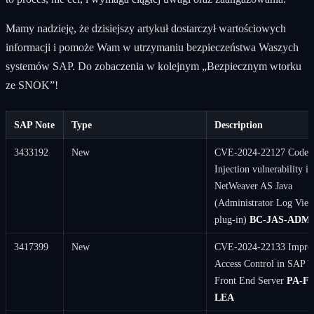
Mamy nadzieję, że dzisiejszy artykuł dostarczył wartościowych
informacji i pomoże Wam w utrzymaniu bezpieczeństwa Waszych
systemów SAP. Do zobaczenia w kolejnym „Bezpiecznym wtorku
ze SNOK”!
SAP Note
Type
Description
3433192
New
CVE-2024-22127 Code
Injection vulnerability 
NetWeaver AS Java
(Administrator Log Vie
plug-in)
BC-JAS-ADM
3417399
New
CVE-2024-22133 Impro
Access Control in SAP F
Front End Server
PA-FI
LEA