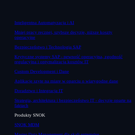
Inteligentna Automatyzacja i AI
Mniej pracy ręcznej, szybsze decyzje, niższe koszty
operacyjne
Bezpieczeństwo i Technologia SAP
Krytyczne systemy SAP - pewność operacyjna, zgodność
regulacyjna i optymalizacja kosztów IT
Custom Development i Dane
Aplikacje szyte na miarę w oparciu o wiarygodne dane
Doradztwo i Integracja IT
Strategia, architektura i bezpieczeństwo IT - decyzje oparte na
faktach
Produkty SNOK
SNOK MDM
Master Data Management dla skali enterprise