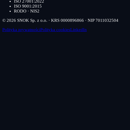
ISO 27001:2022
ISO 9001:2015
RODO · NIS2
© 2026 SNOK Sp. z o.o. · KRS 0000896866 · NIP 7011032504
Polityka prywatności
Polityka cookies
LinkedIn