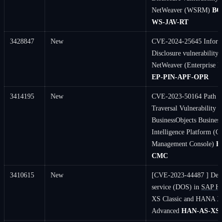
NetWeaver (WSRM)
BC
WS-JAV-RT
3428847
New
CVE-2024-25645 Inform
Disclosure vulnerability
NetWeaver (Enterprise P
EP-PIN-APF-OPR
3414195
New
CVE-2023-50164 Path
Traversal Vulnerability 
BusinessObjects Busines
Intelligence Platform (Ce
Management Console)
B
CMC
3410615
New
[CVE-2023-44487 ] Deni
service (DOS) in
SAP 
XS Classic and HANA 
Advanced
HAN-AS-XS