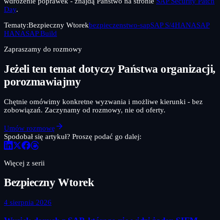
wdrożenie poprawek - znajdą Państwo na stronie
SAP Security Patch
Day
.
Tematy:
Bezpieczny Wtorek
bezpieczenstwo-sap
SAP S/4HANA
SAP
HANA
SAP Build
Zapraszamy do rozmowy
Jeżeli ten temat dotyczy Państwa organizacji,
porozmawiajmy
Chętnie omówimy konkretne wyzwania i możliwe kierunki - bez
zobowiązań. Zaczynamy od rozmowy, nie od oferty.
Umów rozmowę
Spodobał się artykuł? Proszę podać go dalej:
Więcej z serii
Bezpieczny Wtorek
4 sierpnia 2026