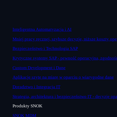
Inteligentna Automatyzacja i AI
Mniej pracy ręcznej, szybsze decyzje, niższe koszty op
Bezpieczeństwo i Technologia SAP
Krytyczne systemy SAP - pewność operacyjna, zgodność
Custom Development i Dane
Aplikacje szyte na miarę w oparciu o wiarygodne dane
Doradztwo i Integracja IT
Strategia, architektura i bezpieczeństwo IT - decyzje op
Produkty SNOK
SNOK MDM