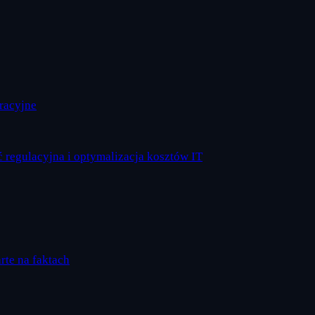
eracyjne
 regulacyjna i optymalizacja kosztów IT
arte na faktach