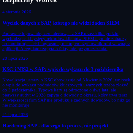
4 sierpnia 2026
Wyciek danych z SAP, którego nie widzi żaden SIEM
Poprawne logowanie, zero alertów, a z SAP przez kilka godzin
wychodzą setki tysięcy rekordów klientów. SIEM tego nie zobaczy,
bo monitoruje sieć i logowania, nie to, co użytkownik robi wewnątrz
aplikacji. A regulator zapyta o fakty, nie przypuszczenia.
28 lipca 2026
KSC i NIS2 w SAP: wpis do wykazu do 3 października
Nowelizacja ustawy o KSC obowiązuje od 3 kwietnia 2026, wniosek
o wpis do wykazu podmiotów kluczowych i ważnych trzeba złożyć
do 3 października. Typowe kary są odroczone o dwa lata, ale
pierwszy audyt w 2028 zapyta o dowody z okresu, który trwa teraz.
W większości firm SAP nie produkuje żadnych dowodów, bo nikt go
nie monitoruje.
21 lipca 2026
Hardening SAP - dlaczego to proces, nie projekt