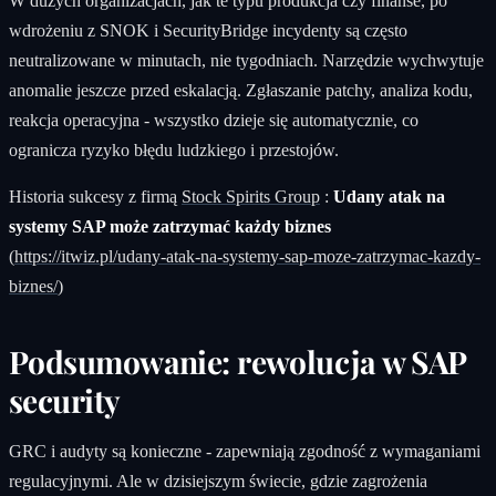
W dużych organizacjach, jak te typu produkcja czy finanse, po
wdrożeniu z SNOK i SecurityBridge incydenty są często
neutralizowane w minutach, nie tygodniach. Narzędzie wychwytuje
anomalie jeszcze przed eskalacją. Zgłaszanie patchy, analiza kodu,
reakcja operacyjna - wszystko dzieje się automatycznie, co
ogranicza ryzyko błędu ludzkiego i przestojów.
Historia sukcesy z firmą
Stock Spirits Group
:
Udany atak na
systemy SAP może zatrzymać każdy biznes
(
https://itwiz.pl/udany-atak-na-systemy-sap-moze-zatrzymac-kazdy-
biznes/
)
Podsumowanie: rewolucja w SAP
security
GRC i audyty są konieczne - zapewniają zgodność z wymaganiami
regulacyjnymi. Ale w dzisiejszym świecie, gdzie zagrożenia