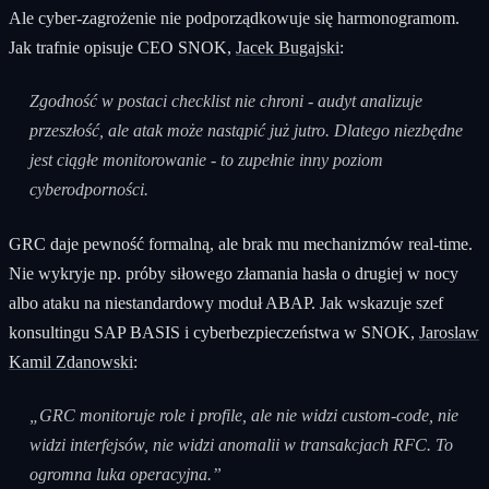
Ale cyber‑zagrożenie nie podporządkowuje się harmonogramom.
Jak trafnie opisuje CEO SNOK,
Jacek Bugajski
:
Zgodność w postaci checklist nie chroni - audyt analizuje
przeszłość, ale atak może nastąpić już jutro. Dlatego niezbędne
jest ciągłe monitorowanie - to zupełnie inny poziom
cyberodporności.
GRC daje pewność formalną, ale brak mu mechanizmów real‑time.
Nie wykryje np. próby siłowego złamania hasła o drugiej w nocy
albo ataku na niestandardowy moduł ABAP. Jak wskazuje szef
konsultingu SAP BASIS i cyberbezpieczeństwa w SNOK,
Jaroslaw
Kamil Zdanowski
:
„GRC monitoruje role i profile, ale nie widzi custom‑code, nie
widzi interfejsów, nie widzi anomalii w transakcjach RFC. To
ogromna luka operacyjna.”