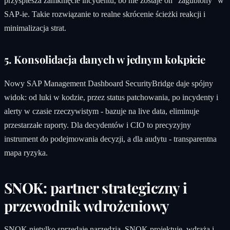
przyspiesza zamknięcie incydentu, bo nie zostaje on “zagubiony” w
SAP‑ie. Takie rozwiązanie to realne skrócenie ścieżki reakcji i
minimalizacja strat.
5. Konsolidacja danych w jednym kokpicie
Nowy SAP Management Dashboard SecurityBridge daje spójny
widok: od luki w kodzie, przez status patchowania, po incydenty i
alerty w czasie rzeczywistym - bazuje na live data, eliminuje
przestarzałe raporty. Dla decydentów i CIO to precyzyjny
instrument do podejmowania decyzji, a dla audytu - transparentna
mapa ryzyka.
SNOK: partner strategiczny i
przewodnik wdrożeniowy
SNOK
nietylko sprzedaje narzędzia. SNOK projektuje, wdraża i