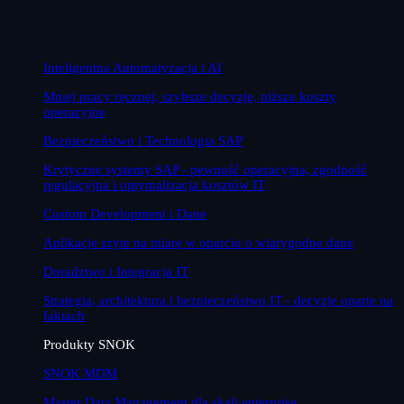
Inteligentna Automatyzacja i AI
Mniej pracy ręcznej, szybsze decyzje, niższe koszty
operacyjne
Bezpieczeństwo i Technologia SAP
Krytyczne systemy SAP - pewność operacyjna, zgodność
regulacyjna i optymalizacja kosztów IT
Custom Development i Dane
Aplikacje szyte na miarę w oparciu o wiarygodne dane
Doradztwo i Integracja IT
Strategia, architektura i bezpieczeństwo IT - decyzje oparte na
faktach
Produkty SNOK
SNOK MDM
Master Data Management dla skali enterprise