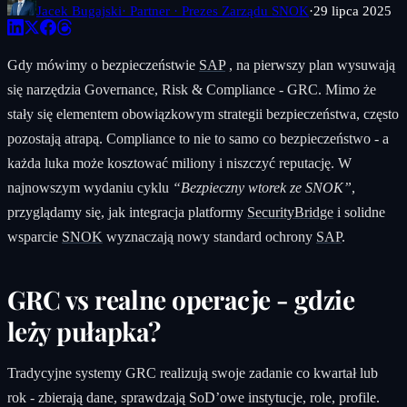
Jacek Bugajski
· Partner · Prezes Zarządu SNOK
·
29 lipca 2025
Gdy mówimy o bezpieczeństwie
SAP
, na pierwszy plan wysuwają
się narzędzia Governance, Risk & Compliance - GRC. Mimo że
stały się elementem obowiązkowym strategii bezpieczeństwa, często
pozostają atrapą. Compliance to nie to samo co bezpieczeństwo - a
każda luka może kosztować miliony i niszczyć reputację. W
najnowszym wydaniu cyklu
“Bezpieczny wtorek ze SNOK”
,
przyglądamy się, jak integracja platformy
SecurityBridge
i solidne
wsparcie
SNOK
wyznaczają nowy standard ochrony
SAP
.
GRC vs realne operacje - gdzie
leży pułapka?
Tradycyjne systemy GRC realizują swoje zadanie co kwartał lub
rok - zbierają dane, sprawdzają SoD’owe instytucje, role, profile.