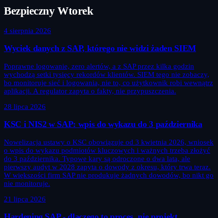
Bezpieczny Wtorek
4 sierpnia 2026
Wyciek danych z SAP, którego nie widzi żaden SIEM
Poprawne logowanie, zero alertów, a z SAP przez kilka godzin
wychodzą setki tysięcy rekordów klientów. SIEM tego nie zobaczy,
bo monitoruje sieć i logowania, nie to, co użytkownik robi wewnątrz
aplikacji. A regulator zapyta o fakty, nie przypuszczenia.
28 lipca 2026
KSC i NIS2 w SAP: wpis do wykazu do 3 października
Nowelizacja ustawy o KSC obowiązuje od 3 kwietnia 2026, wniosek
o wpis do wykazu podmiotów kluczowych i ważnych trzeba złożyć
do 3 października. Typowe kary są odroczone o dwa lata, ale
pierwszy audyt w 2028 zapyta o dowody z okresu, który trwa teraz.
W większości firm SAP nie produkuje żadnych dowodów, bo nikt go
nie monitoruje.
21 lipca 2026
Hardening SAP - dlaczego to proces, nie projekt