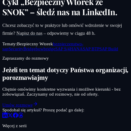
Cykl „Bezpieczny Wtorek ze
SNOK” – śledź nas na LinkedIn.
Chcesz zobaczyć to w praktyce lub omówić wdrożenie w swojej
firmie?
Napisz do nas
– odpowiemy w ciągu 48 h.
Tematy:
Bezpieczny Wtorek
bezpieczenstwo-
sap
SecurityBridge
bowbridge
SAP S/4HANA
SAP BTP
SAP Build
Zapraszamy do rozmowy
Jeżeli ten temat dotyczy Państwa organizacji,
porozmawiajmy
Chętnie omówimy konkretne wyzwania i możliwe kierunki - bez
zobowiązań. Zaczynamy od rozmowy, nie od oferty.
Umów rozmowę
Spodobał się artykuł? Proszę podać go dalej:
Więcej z serii