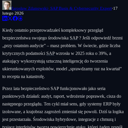
Jarosław Zdanowski
· SAP Basis & Cybersecurity Expert
·
17
lutego 2026
Kiedy ostatnio przeprowadzałeś kompleksowy przegląd
bezpieczeństwa swojego środowiska
SAP
? Jeśli odpowiedź brzmi
„przy ostatnim audycie” – masz problem. W świecie, gdzie liczba
krytycznych podatności
SAP
wzrosła w 2025 roku o 39%, a
atakujący wykorzystują sztuczną inteligencję do tworzenia
ukierunkowanych exploitów, model „sprawdzamy raz na kwartał”
to recepta na katastrofę.
Przez lata bezpieczeństwo SAP funkcjonowało jako seria
punktowych działań: audyt, raport, wdrożenie poprawek, cisza do
następnego przeglądu. Ten cykl miał sens, gdy systemy ERP były
izolowane, a krajobraz zagrożeń zmieniał się powoli. Dziś ta logika
jest przestarzała. Środowiska hybrydowe, integracje z chmurą i
tysiące interfejsów tworzą powierzchnię ataku, której żaden zespół