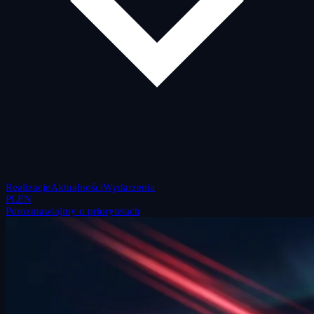
Realizacje
Aktualności
Wydarzenia
PL
EN
Porozmawiajmy o priorytetach