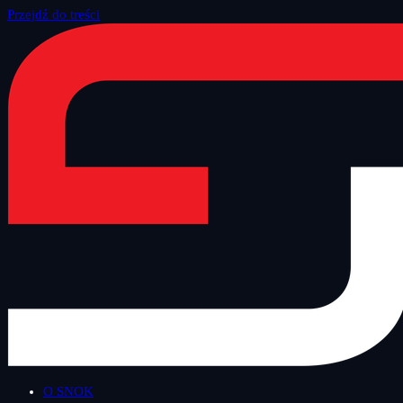
Przejdź do treści
Strona główna
/
Blog
/
Bezpieczny Wtorek
O SNOK