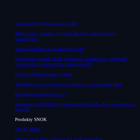
Inteligentna Automatyzacja i AI
Mniej pracy ręcznej, szybsze decyzje, niższe koszty
operacyjne
Bezpieczeństwo i Technologia SAP
Krytyczne systemy SAP - pewność operacyjna, zgodność
regulacyjna i optymalizacja kosztów IT
Custom Development i Dane
Aplikacje szyte na miarę w oparciu o wiarygodne dane
Doradztwo i Integracja IT
Strategia, architektura i bezpieczeństwo IT - decyzje oparte na
faktach
Produkty SNOK
SNOK MDM
Master Data Management dla skali enterprise