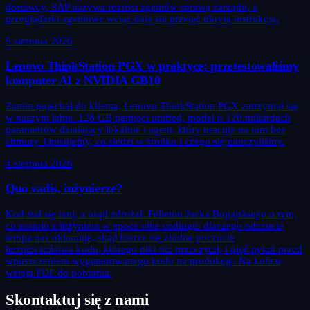
dostawcy, SAP nazywa rozrost agentów sprawą zarządu, a
przeglądarki agentowe wciąż dają się przejąć ukrytą instrukcją.
5 sierpnia 2026
Lenovo ThinkStation PGX w praktyce: przetestowaliśmy
komputer AI z NVIDIA GB10
Zanim pojechał do klienta, Lenovo ThinkStation PGX zatrzymał się
w naszym labie. 128 GB pamięci unified, model o 120 miliardach
parametrów działający lokalnie i agent, który pracuje na nim bez
chmury. Opisujemy, co siedzi w środku i czego się nauczyliśmy.
4 sierpnia 2026
Quo vadis, inżynierze?
Kod stał się tani, a osąd zdrożał. Felieton Jacka Bugajskiego o tym,
co zostało z inżyniera w epoce vibe codingu: dlaczego odczucie
tempa nas okłamuje, skąd bierze się złudne poczucie
bezpieczeństwa kodu, którego nikt nie przeczytał, i pięć pytań przed
wpuszczeniem wygenerowanego kodu na produkcję. Na końcu
wersja PDF do pobrania.
Skontaktuj się z nami