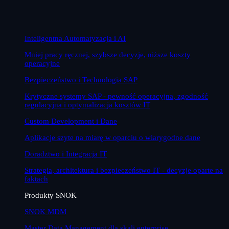
Inteligentna Automatyzacja i AI
Mniej pracy ręcznej, szybsze decyzje, niższe koszty
operacyjne
Bezpieczeństwo i Technologia SAP
Krytyczne systemy SAP - pewność operacyjna, zgodność
regulacyjna i optymalizacja kosztów IT
Custom Development i Dane
Aplikacje szyte na miarę w oparciu o wiarygodne dane
Doradztwo i Integracja IT
Strategia, architektura i bezpieczeństwo IT - decyzje oparte na
faktach
Produkty SNOK
SNOK MDM
Master Data Management dla skali enterprise