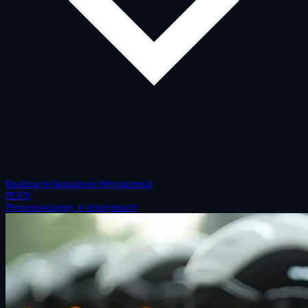
Realizacje
Aktualności
Wydarzenia
PL
EN
Porozmawiajmy o priorytetach