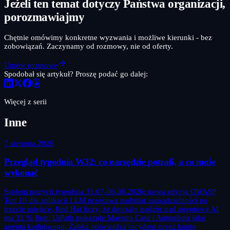
Jeżeli ten temat dotyczy Państwa organizacji,
porozmawiajmy
Chętnie omówimy konkretne wyzwania i możliwe kierunki - bez
zobowiązań. Zaczynamy od rozmowy, nie od oferty.
Umów rozmowę
Spodobał się artykuł? Proszę podać go dalej:
Więcej z serii
Inne
7 sierpnia 2026
Przegląd tygodnia W32: co narzędzie potrafi, a co może
wykonać
Siedem pozycji tygodnia 31.07-06.08.2026: nowa edycja OWASP
Top 10 dla aplikacji LLM przesuwa nadmiar samodzielności na
trzecie miejsce, Red Hat liczy, że dojrzały nadzór nad agentową AI
ma 31 % firm, UiPath pokazuje Maestro Case i Autopilota jako
agenta kodującego, Żabka potwierdza incydent przez konto