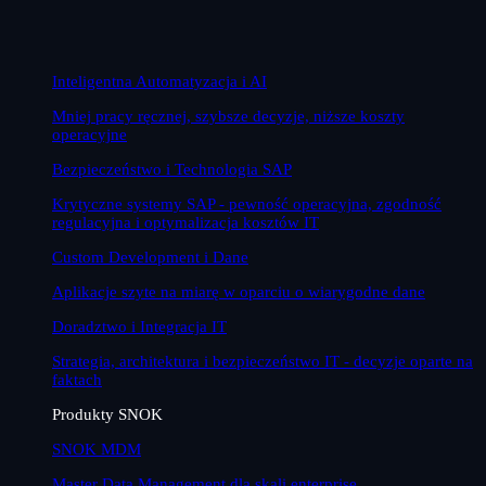
Inteligentna Automatyzacja i AI
Mniej pracy ręcznej, szybsze decyzje, niższe koszty
operacyjne
Bezpieczeństwo i Technologia SAP
Krytyczne systemy SAP - pewność operacyjna, zgodność
regulacyjna i optymalizacja kosztów IT
Custom Development i Dane
Aplikacje szyte na miarę w oparciu o wiarygodne dane
Doradztwo i Integracja IT
Strategia, architektura i bezpieczeństwo IT - decyzje oparte na
faktach
Produkty SNOK
SNOK MDM
Master Data Management dla skali enterprise