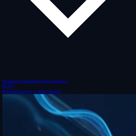
Realizacje
Aktualności
Wydarzenia
PL
EN
Porozmawiajmy o priorytetach