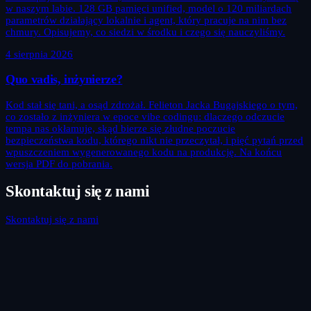
w naszym labie. 128 GB pamięci unified, model o 120 miliardach
parametrów działający lokalnie i agent, który pracuje na nim bez
chmury. Opisujemy, co siedzi w środku i czego się nauczyliśmy.
4 sierpnia 2026
Quo vadis, inżynierze?
Kod stał się tani, a osąd zdrożał. Felieton Jacka Bugajskiego o tym,
co zostało z inżyniera w epoce vibe codingu: dlaczego odczucie
tempa nas okłamuje, skąd bierze się złudne poczucie
bezpieczeństwa kodu, którego nikt nie przeczytał, i pięć pytań przed
wpuszczeniem wygenerowanego kodu na produkcję. Na końcu
wersja PDF do pobrania.
Skontaktuj się z nami
Skontaktuj się z nami