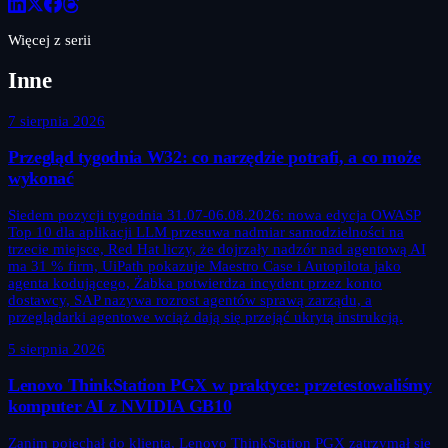
Więcej z serii
Inne
7 sierpnia 2026
Przegląd tygodnia W32: co narzędzie potrafi, a co może
wykonać
Siedem pozycji tygodnia 31.07-06.08.2026: nowa edycja OWASP
Top 10 dla aplikacji LLM przesuwa nadmiar samodzielności na
trzecie miejsce, Red Hat liczy, że dojrzały nadzór nad agentową AI
ma 31 % firm, UiPath pokazuje Maestro Case i Autopilota jako
agenta kodującego, Żabka potwierdza incydent przez konto
dostawcy, SAP nazywa rozrost agentów sprawą zarządu, a
przeglądarki agentowe wciąż dają się przejąć ukrytą instrukcją.
5 sierpnia 2026
Lenovo ThinkStation PGX w praktyce: przetestowaliśmy
komputer AI z NVIDIA GB10
Zanim pojechał do klienta, Lenovo ThinkStation PGX zatrzymał się