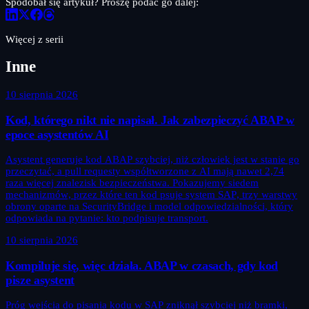
Spodobał się artykuł? Proszę podać go dalej:
Więcej z serii
Inne
10 sierpnia 2026
Kod, którego nikt nie napisał. Jak zabezpieczyć ABAP w
epoce asystentów AI
Asystent generuje kod ABAP szybciej, niż człowiek jest w stanie go
przeczytać, a pull requesty współtworzone z AI mają nawet 2,74
raza więcej znalezisk bezpieczeństwa. Pokazujemy siedem
mechanizmów, przez które ten kod psuje system SAP, trzy warstwy
obrony oparte na SecurityBridge i model odpowiedzialności, który
odpowiada na pytanie: kto podpisuje transport.
10 sierpnia 2026
Kompiluje się, więc działa. ABAP w czasach, gdy kod
pisze asystent
Próg wejścia do pisania kodu w SAP zniknął szybciej niż bramki,