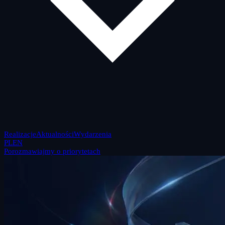
Realizacje
Aktualności
Wydarzenia
PL
EN
Porozmawiajmy o priorytetach