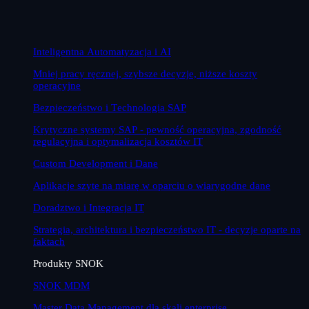
Inteligentna Automatyzacja i AI
Mniej pracy ręcznej, szybsze decyzje, niższe koszty
operacyjne
Bezpieczeństwo i Technologia SAP
Krytyczne systemy SAP - pewność operacyjna, zgodność
regulacyjna i optymalizacja kosztów IT
Custom Development i Dane
Aplikacje szyte na miarę w oparciu o wiarygodne dane
Doradztwo i Integracja IT
Strategia, architektura i bezpieczeństwo IT - decyzje oparte na
faktach
Produkty SNOK
SNOK MDM
Master Data Management dla skali enterprise