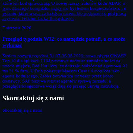
które ten kod sprawdzają. O nowej rzeszy autorów kodu ABAP, o
tym, dlaczego kompilator nigdy nie był testem bezpieczeństwa, i o
pytaniu, które wraca za każdym razem: kto podpisze się pod pracą
asystenta. Felieton Jacka Bugajskiego.
7 sierpnia 2026
Przegląd tygodnia W32: co narzędzie potrafi, a co może
wykonać
Siedem pozycji tygodnia 31.07-06.08.2026: nowa edycja OWASP
Top 10 dla aplikacji LLM przesuwa nadmiar samodzielności na
trzecie miejsce, Red Hat liczy, że dojrzały nadzór nad agentową AI
ma 31 % firm, UiPath pokazuje Maestro Case i Autopilota jako
agenta kodującego, Żabka potwierdza incydent przez konto
dostawcy, SAP nazywa rozrost agentów sprawą zarządu, a
przeglądarki agentowe wciąż dają się przejąć ukrytą instrukcją.
Skontaktuj się z nami
Skontaktuj się z nami