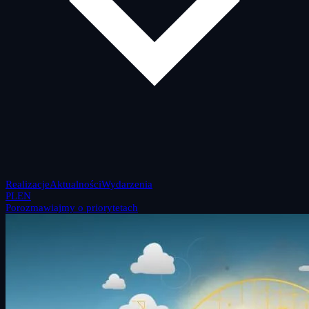
Realizacje
Aktualności
Wydarzenia
PL
EN
Porozmawiajmy o priorytetach