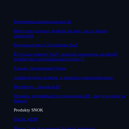
Inteligentna Automatyzacja i AI
Mniej pracy ręcznej, szybsze decyzje, niższe koszty
operacyjne
Bezpieczeństwo i Technologia SAP
Krytyczne systemy SAP - pewność operacyjna, zgodność
regulacyjna i optymalizacja kosztów IT
Custom Development i Dane
Aplikacje szyte na miarę w oparciu o wiarygodne dane
Doradztwo i Integracja IT
Strategia, architektura i bezpieczeństwo IT - decyzje oparte na
faktach
Produkty SNOK
SNOK MDM
Master Data Management dla skali enterprise