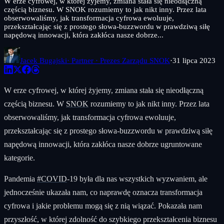
W erze cyfrowej, w której żyjemy, zmiana stała się nieodłączną
częścią biznesu. W SNOK rozumiemy to jak nikt inny. Przez lata
obserwowaliśmy, jak transformacja cyfrowa ewoluuje,
przekształcając się z prostego słowa-buzzwordu w prawdziwą siłę
napędową innowacji, która zakłóca nasze dobrze...
Jacek Bugajski
· Partner · Prezes Zarządu SNOK
·
31 lipca 2023
W erze cyfrowej, w której żyjemy, zmiana stała się nieodłączną
częścią biznesu. W
SNOK
rozumiemy to jak nikt inny. Przez lata
obserwowaliśmy, jak transformacja cyfrowa ewoluuje,
przekształcając się z prostego słowa-buzzwordu w prawdziwą siłę
napędową innowacji, która zakłóca nasze dobrze ugruntowane
kategorie.
Pandemia
#COVID
-19 była dla nas wszystkich wyzwaniem, ale
jednocześnie ukazała nam, co naprawdę oznacza transformacja
cyfrowa i jakie problemu mogą się z nią wiązać. Pokazała nam
przyszłość, w której zdolność do szybkiego przekształcenia biznesu