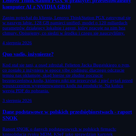
Lenovo ThinkStation PGX w praktyce: przetestowaliśmy
komputer AI z NVIDIA GB10
Zanim pojechał do klienta, Lenovo ThinkStation PGX zatrzymał się
w naszym labie. 128 GB pamięci unified, model o 120 miliardach
parametrów działający lokalnie i agent, który pracuje na nim bez
chmury. Opisujemy, co siedzi w środku i czego się nauczyliśmy.
4 sierpnia 2026
Quo vadis, inżynierze?
Kod stał się tani, a osąd zdrożał. Felieton Jacka Bugajskiego o tym,
co zostało z inżyniera w epoce vibe codingu: dlaczego odczucie
tempa nas okłamuje, skąd bierze się złudne poczucie
bezpieczeństwa kodu, którego nikt nie przeczytał, i pięć pytań przed
wpuszczeniem wygenerowanego kodu na produkcję. Na końcu
wersja PDF do pobrania.
3 sierpnia 2026
Dane podstawowe w polskich przedsiębiorstwach - raport
SNOK
Raport SNOK o danych podstawowych w polskich firmach:
konsolidacja rynku MDM, KSeF jako sprawdzian kartotek