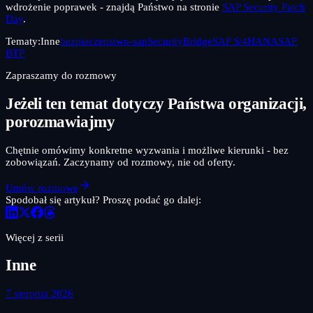
wdrożenie poprawek - znajdą Państwo na stronie
SAP Security Patch
Day
.
Tematy:
Inne
bezpieczenstwo-sap
SecurityBridge
SAP S/4HANA
SAP
BTP
Zapraszamy do rozmowy
Jeżeli ten temat dotyczy Państwa organizacji,
porozmawiajmy
Chętnie omówimy konkretne wyzwania i możliwe kierunki - bez
zobowiązań. Zaczynamy od rozmowy, nie od oferty.
Umów rozmowę
Spodobał się artykuł? Proszę podać go dalej:
Więcej z serii
Inne
7 sierpnia 2026