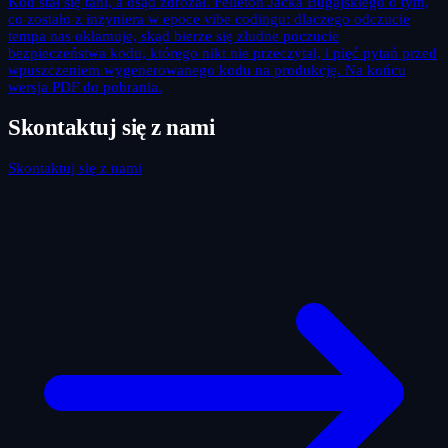
Kod stał się tani, a osąd zdrożał. Felieton Jacka Bugajskiego o tym,
co zostało z inżyniera w epoce vibe codingu: dlaczego odczucie
tempa nas okłamuje, skąd bierze się złudne poczucie
bezpieczeństwa kodu, którego nikt nie przeczytał, i pięć pytań przed
wpuszczeniem wygenerowanego kodu na produkcję. Na końcu
wersja PDF do pobrania.
Skontaktuj się z nami
Skontaktuj się z nami