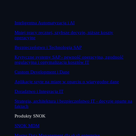
Inteligentna Automatyzacja i AI
Mniej pracy ręcznej, szybsze decyzje, niższe koszty
operacyjne
Bezpieczeństwo i Technologia SAP
Krytyczne systemy SAP - pewność operacyjna, zgodność
regulacyjna i optymalizacja kosztów IT
Custom Development i Dane
Aplikacje szyte na miarę w oparciu o wiarygodne dane
Doradztwo i Integracja IT
Strategia, architektura i bezpieczeństwo IT - decyzje oparte na
faktach
Produkty SNOK
SNOK MDM
Master Data Management dla skali enterprise