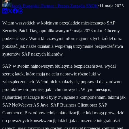
Jacek Bugajski
· Partner · Prezes Zarządu SNOK
·
11 maja 2023
Witam wszystkich w kolejnym przeglądzie miesięcznego
SAP
Security Patch Day, opublikowanym 9 maja 2023 roku. Chcemy
podzielić się z Wami kluczowymi informacjami z tych źródeł oraz
pokazać, jak nasze działania wspierają utrzymanie bezpieczeństwa
systemów
SAP
naszych klientów.
SAP, w swoim najnowszym biuletynie bezpieczeństwa, wydał
szereg łatek, które mają na celu naprawić różne luki w
zabezpieczeniach. Wśród nich znalazły się poprawki dla zarówno
produktów on-premise, jak i chmurowych. W tym miesiącu,
najbardziej znaczące luki były związane z komponentami takimi jak
SAP NetWeaver AS Java, SAP Business Client oraz SAP
Commerce. Bez odpowiedniej aktualizacji, te luki mogą prowadzić
do poważnych konsekwencji, takich jak naruszenie integralności
danych, nieautoryzowany dostęp, czy nawet przejęcie kontroli nad