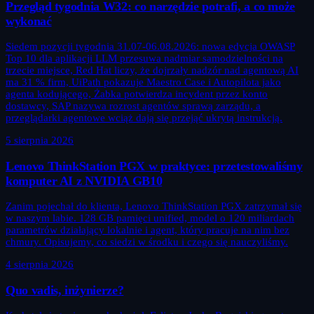
Przegląd tygodnia W32: co narzędzie potrafi, a co może
wykonać
Siedem pozycji tygodnia 31.07-06.08.2026: nowa edycja OWASP
Top 10 dla aplikacji LLM przesuwa nadmiar samodzielności na
trzecie miejsce, Red Hat liczy, że dojrzały nadzór nad agentową AI
ma 31 % firm, UiPath pokazuje Maestro Case i Autopilota jako
agenta kodującego, Żabka potwierdza incydent przez konto
dostawcy, SAP nazywa rozrost agentów sprawą zarządu, a
przeglądarki agentowe wciąż dają się przejąć ukrytą instrukcją.
5 sierpnia 2026
Lenovo ThinkStation PGX w praktyce: przetestowaliśmy
komputer AI z NVIDIA GB10
Zanim pojechał do klienta, Lenovo ThinkStation PGX zatrzymał się
w naszym labie. 128 GB pamięci unified, model o 120 miliardach
parametrów działający lokalnie i agent, który pracuje na nim bez
chmury. Opisujemy, co siedzi w środku i czego się nauczyliśmy.
4 sierpnia 2026
Quo vadis, inżynierze?