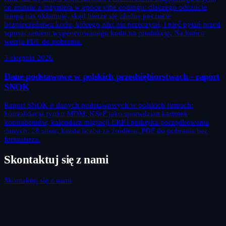
co zostało z inżyniera w epoce vibe codingu: dlaczego odczucie
tempa nas okłamuje, skąd bierze się złudne poczucie
bezpieczeństwa kodu, którego nikt nie przeczytał, i pięć pytań przed
wpuszczeniem wygenerowanego kodu na produkcję. Na końcu
wersja PDF do pobrania.
3 sierpnia 2026
Dane podstawowe w polskich przedsiębiorstwach - raport
SNOK
Raport SNOK o danych podstawowych w polskich firmach:
konsolidacja rynku MDM, KSeF jako sprawdzian kartotek
kontrahentów, kalendarz migracji ERP i praktyka porządkowania
danych. 28 stron, każda liczba ze źródłem, PDF do pobrania bez
formularza.
Skontaktuj się z nami
Skontaktuj się z nami