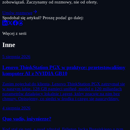
zobowiązań. Zaczynamy od rozmowy, nie od oferty.
Umów rozmowę
Spodobał się artykuł? Proszę podać go dalej:
Więcej z serii
Inne
5 sierpnia 2026
Lenovo ThinkStation PGX w praktyce: przetestowaliśmy
komputer AI z NVIDIA GB10
Zanim pojechał do klienta, Lenovo ThinkStation PGX zatrzymał się
w naszym labie. 128 GB pamięci unified, model o 120 miliardach
parametrów działający lokalnie i agent, który pracuje na nim bez
chmury. Opisujemy, co siedzi w środku i czego się nauczyliśmy.
4 sierpnia 2026
Quo vadis, inżynierze?
Kod stał się tani, a osąd zdrożał. Felieton Jacka Bugajskiego o tym,