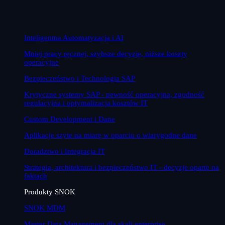
Inteligentna Automatyzacja i AI
Mniej pracy ręcznej, szybsze decyzje, niższe koszty
operacyjne
Bezpieczeństwo i Technologia SAP
Krytyczne systemy SAP - pewność operacyjna, zgodność
regulacyjna i optymalizacja kosztów IT
Custom Development i Dane
Aplikacje szyte na miarę w oparciu o wiarygodne dane
Doradztwo i Integracja IT
Strategia, architektura i bezpieczeństwo IT - decyzje oparte na
faktach
Produkty SNOK
SNOK MDM
Master Data Management dla skali enterprise