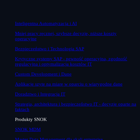
Inteligentna Automatyzacja i AI
Mniej pracy ręcznej, szybsze decyzje, niższe koszty
operacyjne
Bezpieczeństwo i Technologia SAP
Krytyczne systemy SAP - pewność operacyjna, zgodność
regulacyjna i optymalizacja kosztów IT
Custom Development i Dane
Aplikacje szyte na miarę w oparciu o wiarygodne dane
Doradztwo i Integracja IT
Strategia, architektura i bezpieczeństwo IT - decyzje oparte na
faktach
Produkty SNOK
SNOK MDM
Master Data Management dla skali enterprise