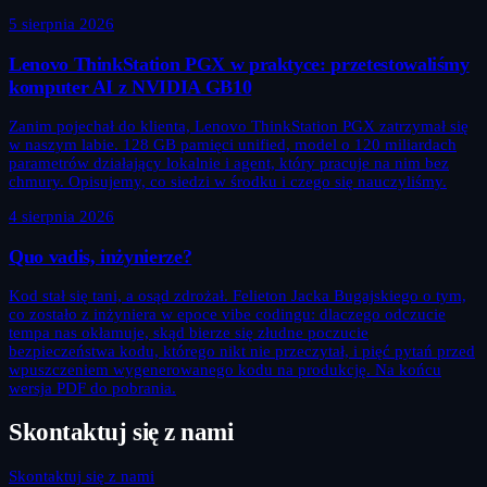
5 sierpnia 2026
Lenovo ThinkStation PGX w praktyce: przetestowaliśmy
komputer AI z NVIDIA GB10
Zanim pojechał do klienta, Lenovo ThinkStation PGX zatrzymał się
w naszym labie. 128 GB pamięci unified, model o 120 miliardach
parametrów działający lokalnie i agent, który pracuje na nim bez
chmury. Opisujemy, co siedzi w środku i czego się nauczyliśmy.
4 sierpnia 2026
Quo vadis, inżynierze?
Kod stał się tani, a osąd zdrożał. Felieton Jacka Bugajskiego o tym,
co zostało z inżyniera w epoce vibe codingu: dlaczego odczucie
tempa nas okłamuje, skąd bierze się złudne poczucie
bezpieczeństwa kodu, którego nikt nie przeczytał, i pięć pytań przed
wpuszczeniem wygenerowanego kodu na produkcję. Na końcu
wersja PDF do pobrania.
Skontaktuj się z nami
Skontaktuj się z nami