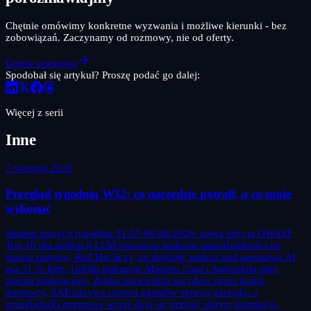
Chętnie omówimy konkretne wyzwania i możliwe kierunki - bez
zobowiązań. Zaczynamy od rozmowy, nie od oferty.
Umów rozmowę
Spodobał się artykuł? Proszę podać go dalej:
Więcej z serii
Inne
7 sierpnia 2026
Przegląd tygodnia W32: co narzędzie potrafi, a co może
wykonać
Siedem pozycji tygodnia 31.07-06.08.2026: nowa edycja OWASP
Top 10 dla aplikacji LLM przesuwa nadmiar samodzielności na
trzecie miejsce, Red Hat liczy, że dojrzały nadzór nad agentową AI
ma 31 % firm, UiPath pokazuje Maestro Case i Autopilota jako
agenta kodującego, Żabka potwierdza incydent przez konto
dostawcy, SAP nazywa rozrost agentów sprawą zarządu, a
przeglądarki agentowe wciąż dają się przejąć ukrytą instrukcją.