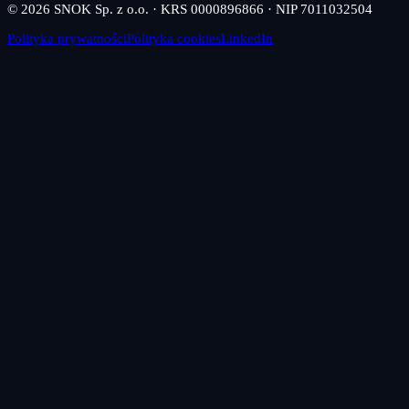
© 2026 SNOK Sp. z o.o. · KRS 0000896866 · NIP 7011032504
Polityka prywatności
Polityka cookies
LinkedIn