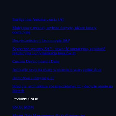
Inteligentna Automatyzacja i AI
Mniej pracy ręcznej, szybsze decyzje, niższe koszty
operacyjne
Bezpieczeństwo i Technologia SAP
Krytyczne systemy SAP - pewność operacyjna, zgodność
regulacyjna i optymalizacja kosztów IT
Custom Development i Dane
Aplikacje szyte na miarę w oparciu o wiarygodne dane
Doradztwo i Integracja IT
Strategia, architektura i bezpieczeństwo IT - decyzje oparte na
faktach
Produkty SNOK
SNOK MDM
Master Data Management dla skali enterprise