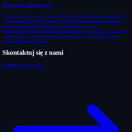
Quo vadis, inżynierze?
Kod stał się tani, a osąd zdrożał. Felieton Jacka Bugajskiego o tym,
co zostało z inżyniera w epoce vibe codingu: dlaczego odczucie
tempa nas okłamuje, skąd bierze się złudne poczucie
bezpieczeństwa kodu, którego nikt nie przeczytał, i pięć pytań przed
wpuszczeniem wygenerowanego kodu na produkcję. Na końcu
wersja PDF do pobrania.
Skontaktuj się z nami
Skontaktuj się z nami