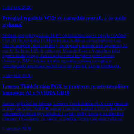
7 sierpnia 2026
Przegląd tygodnia W32: co narzędzie potrafi, a co może
wykonać
Siedem pozycji tygodnia 31.07-06.08.2026: nowa edycja OWASP
Top 10 dla aplikacji LLM przesuwa nadmiar samodzielności na
trzecie miejsce, Red Hat liczy, że dojrzały nadzór nad agentową AI
ma 31 % firm, UiPath pokazuje Maestro Case i Autopilota jako
agenta kodującego, Żabka potwierdza incydent przez konto
dostawcy, SAP nazywa rozrost agentów sprawą zarządu, a
przeglądarki agentowe wciąż dają się przejąć ukrytą instrukcją.
5 sierpnia 2026
Lenovo ThinkStation PGX w praktyce: przetestowaliśmy
komputer AI z NVIDIA GB10
Zanim pojechał do klienta, Lenovo ThinkStation PGX zatrzymał się
w naszym labie. 128 GB pamięci unified, model o 120 miliardach
parametrów działający lokalnie i agent, który pracuje na nim bez
chmury. Opisujemy, co siedzi w środku i czego się nauczyliśmy.
4 sierpnia 2026