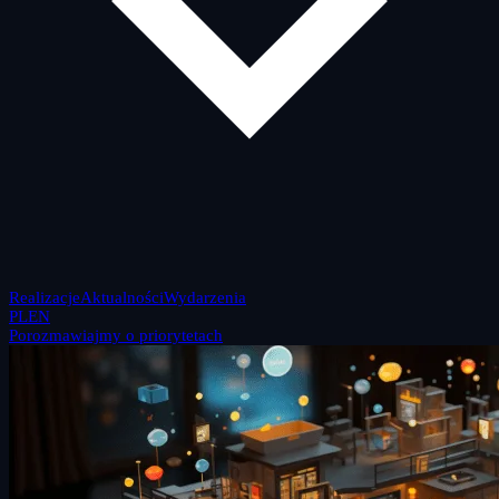
Realizacje
Aktualności
Wydarzenia
PL
EN
Porozmawiajmy o priorytetach