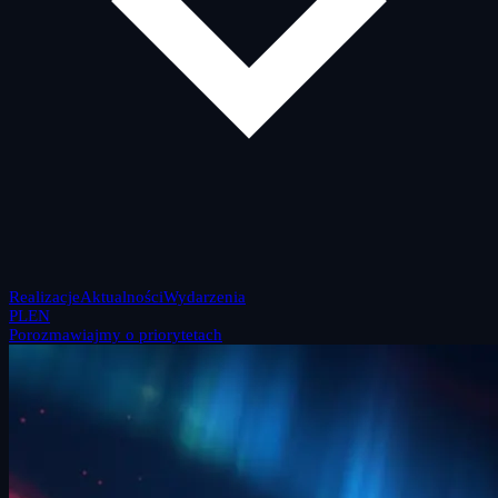
Realizacje
Aktualności
Wydarzenia
PL
EN
Porozmawiajmy o priorytetach