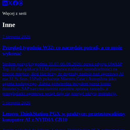
Więcej z serii
Inne
7 sierpnia 2026
Przegląd tygodnia W32: co narzędzie potrafi, a co może
wykonać
Siedem pozycji tygodnia 31.07-06.08.2026: nowa edycja OWASP
Top 10 dla aplikacji LLM przesuwa nadmiar samodzielności na
trzecie miejsce, Red Hat liczy, że dojrzały nadzór nad agentową AI
ma 31 % firm, UiPath pokazuje Maestro Case i Autopilota jako
agenta kodującego, Żabka potwierdza incydent przez konto
dostawcy, SAP nazywa rozrost agentów sprawą zarządu, a
przeglądarki agentowe wciąż dają się przejąć ukrytą instrukcją.
5 sierpnia 2026
Lenovo ThinkStation PGX w praktyce: przetestowaliśmy
komputer AI z NVIDIA GB10