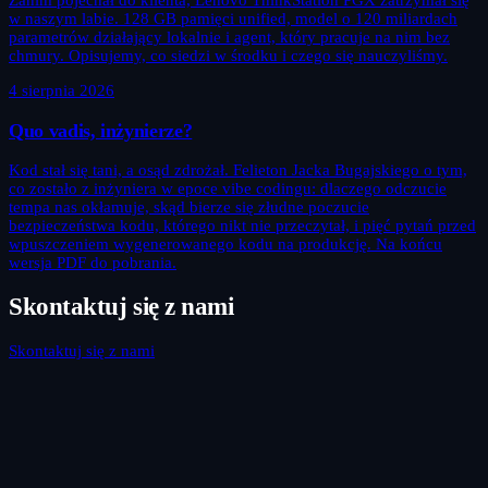
Zanim pojechał do klienta, Lenovo ThinkStation PGX zatrzymał się
w naszym labie. 128 GB pamięci unified, model o 120 miliardach
parametrów działający lokalnie i agent, który pracuje na nim bez
chmury. Opisujemy, co siedzi w środku i czego się nauczyliśmy.
4 sierpnia 2026
Quo vadis, inżynierze?
Kod stał się tani, a osąd zdrożał. Felieton Jacka Bugajskiego o tym,
co zostało z inżyniera w epoce vibe codingu: dlaczego odczucie
tempa nas okłamuje, skąd bierze się złudne poczucie
bezpieczeństwa kodu, którego nikt nie przeczytał, i pięć pytań przed
wpuszczeniem wygenerowanego kodu na produkcję. Na końcu
wersja PDF do pobrania.
Skontaktuj się z nami
Skontaktuj się z nami