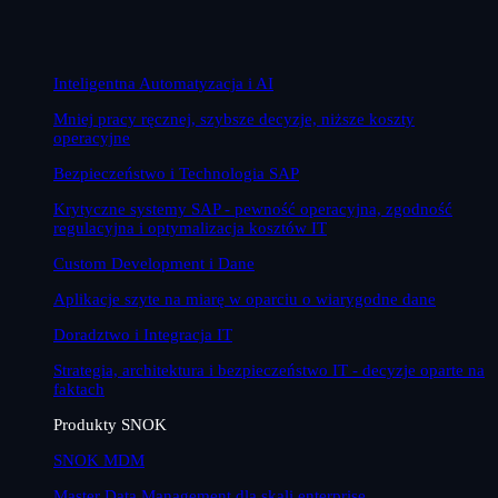
Inteligentna Automatyzacja i AI
Mniej pracy ręcznej, szybsze decyzje, niższe koszty
operacyjne
Bezpieczeństwo i Technologia SAP
Krytyczne systemy SAP - pewność operacyjna, zgodność
regulacyjna i optymalizacja kosztów IT
Custom Development i Dane
Aplikacje szyte na miarę w oparciu o wiarygodne dane
Doradztwo i Integracja IT
Strategia, architektura i bezpieczeństwo IT - decyzje oparte na
faktach
Produkty SNOK
SNOK MDM
Master Data Management dla skali enterprise