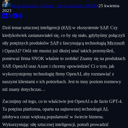
Jacek Bugajski
· Partner · Prezes Zarządu SNOK
·
25 kwietnia
2023
Dziś temat sztucznej inteligencji (
#AI
) w ekosystemie
SAP
. Czy
kiedykolwiek zastanawiałeś się, co by się stało, gdybyśmy połączyli
siły potężnych produktów
SAP
z fascynującą technologią
Microsoft
i
OpenAI
? Otóż nie musisz już dłużej snuć takich przemyśleń,
ponieważ firma SNOK właśnie to zrobiła! Znamy się na produktach
SAP, OpenAI oraz Azure i chcemy opowiedzieć Ci o tym, jak
wykorzystujemy technologię firmy OpenAI, aby rozmawiać z
naszymi klientami o ich potrzebach. Jest to inny poziom rozmowy
niż znany dotychczas…
Zacznijmy od tego, co to właściwie jest OpenAI a de facto GPT-4.
Ta potężna platforma, oparta na najnowszej technologii
AI
,
zdobywa coraz większą popularność w świecie biznesu.
Wykorzystując siłę sztucznej inteligencji, potrafi prowadzić