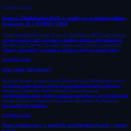
5 sierpnia 2026
Lenovo ThinkStation PGX w praktyce: przetestowaliśmy
komputer AI z NVIDIA GB10
Zanim pojechał do klienta, Lenovo ThinkStation PGX zatrzymał się
w naszym labie. 128 GB pamięci unified, model o 120 miliardach
parametrów działający lokalnie i agent, który pracuje na nim bez
chmury. Opisujemy, co siedzi w środku i czego się nauczyliśmy.
4 sierpnia 2026
Quo vadis, inżynierze?
Kod stał się tani, a osąd zdrożał. Felieton Jacka Bugajskiego o tym,
co zostało z inżyniera w epoce vibe codingu: dlaczego odczucie
tempa nas okłamuje, skąd bierze się złudne poczucie
bezpieczeństwa kodu, którego nikt nie przeczytał, i pięć pytań przed
wpuszczeniem wygenerowanego kodu na produkcję. Na końcu
wersja PDF do pobrania.
3 sierpnia 2026
Dane podstawowe w polskich przedsiębiorstwach - raport