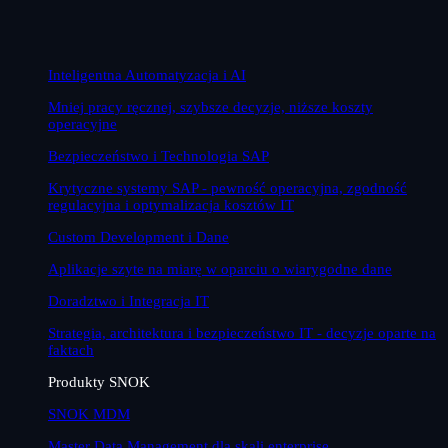
Inteligentna Automatyzacja i AI
Mniej pracy ręcznej, szybsze decyzje, niższe koszty
operacyjne
Bezpieczeństwo i Technologia SAP
Krytyczne systemy SAP - pewność operacyjna, zgodność
regulacyjna i optymalizacja kosztów IT
Custom Development i Dane
Aplikacje szyte na miarę w oparciu o wiarygodne dane
Doradztwo i Integracja IT
Strategia, architektura i bezpieczeństwo IT - decyzje oparte na
faktach
Produkty SNOK
SNOK MDM
Master Data Management dla skali enterprise