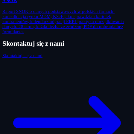
SNOK
Raport SNOK o danych podstawowych w polskich firmach:
konsolidacja rynku MDM, KSeF jako sprawdzian kartotek
kontrahentów, kalendarz migracji ERP i praktyka porządkowania
danych. 28 stron, każda liczba ze źródłem, PDF do pobrania bez
formularza.
Skontaktuj się z nami
Skontaktuj się z nami