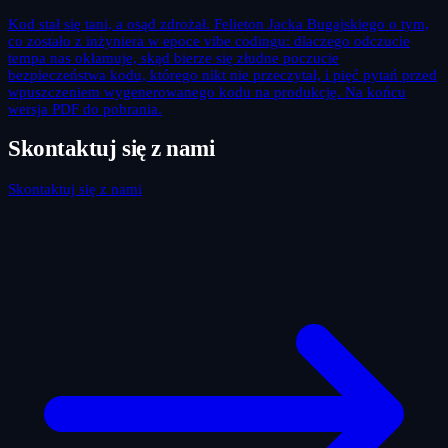
Kod stał się tani, a osąd zdrożał. Felieton Jacka Bugajskiego o tym,
co zostało z inżyniera w epoce vibe codingu: dlaczego odczucie
tempa nas okłamuje, skąd bierze się złudne poczucie
bezpieczeństwa kodu, którego nikt nie przeczytał, i pięć pytań przed
wpuszczeniem wygenerowanego kodu na produkcję. Na końcu
wersja PDF do pobrania.
Skontaktuj się z nami
Skontaktuj się z nami