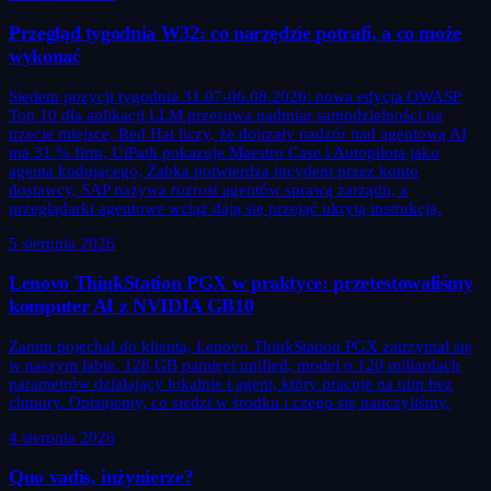
Przegląd tygodnia W32: co narzędzie potrafi, a co może
wykonać
Siedem pozycji tygodnia 31.07-06.08.2026: nowa edycja OWASP
Top 10 dla aplikacji LLM przesuwa nadmiar samodzielności na
trzecie miejsce, Red Hat liczy, że dojrzały nadzór nad agentową AI
ma 31 % firm, UiPath pokazuje Maestro Case i Autopilota jako
agenta kodującego, Żabka potwierdza incydent przez konto
dostawcy, SAP nazywa rozrost agentów sprawą zarządu, a
przeglądarki agentowe wciąż dają się przejąć ukrytą instrukcją.
5 sierpnia 2026
Lenovo ThinkStation PGX w praktyce: przetestowaliśmy
komputer AI z NVIDIA GB10
Zanim pojechał do klienta, Lenovo ThinkStation PGX zatrzymał się
w naszym labie. 128 GB pamięci unified, model o 120 miliardach
parametrów działający lokalnie i agent, który pracuje na nim bez
chmury. Opisujemy, co siedzi w środku i czego się nauczyliśmy.
4 sierpnia 2026
Quo vadis, inżynierze?