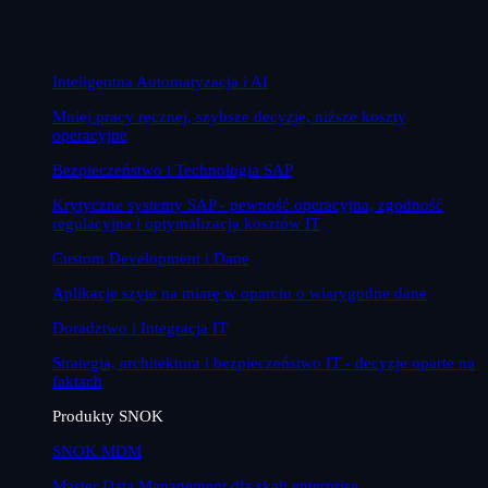
Inteligentna Automatyzacja i AI
Mniej pracy ręcznej, szybsze decyzje, niższe koszty
operacyjne
Bezpieczeństwo i Technologia SAP
Krytyczne systemy SAP - pewność operacyjna, zgodność
regulacyjna i optymalizacja kosztów IT
Custom Development i Dane
Aplikacje szyte na miarę w oparciu o wiarygodne dane
Doradztwo i Integracja IT
Strategia, architektura i bezpieczeństwo IT - decyzje oparte na
faktach
Produkty SNOK
SNOK MDM
Master Data Management dla skali enterprise