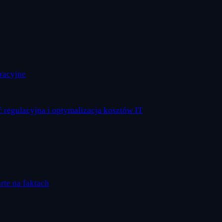
eracyjne
 regulacyjna i optymalizacja kosztów IT
arte na faktach