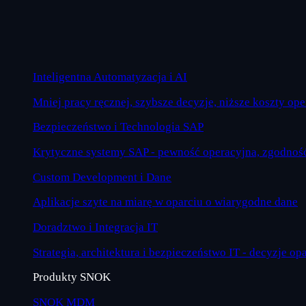
Inteligentna Automatyzacja i AI
Mniej pracy ręcznej, szybsze decyzje, niższe koszty op
Bezpieczeństwo i Technologia SAP
Krytyczne systemy SAP - pewność operacyjna, zgodność
Custom Development i Dane
Aplikacje szyte na miarę w oparciu o wiarygodne dane
Doradztwo i Integracja IT
Strategia, architektura i bezpieczeństwo IT - decyzje op
Produkty SNOK
SNOK MDM