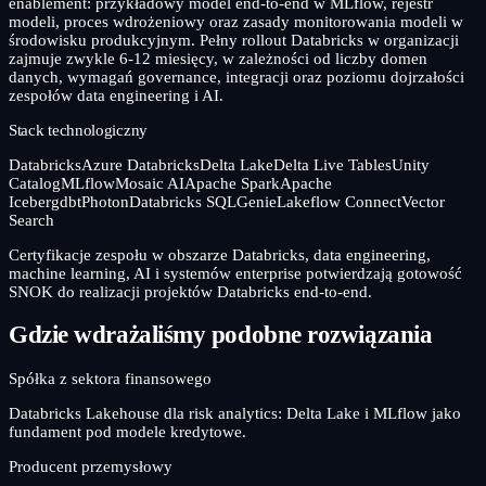
enablement: przykładowy model end-to-end w MLflow, rejestr
modeli, proces wdrożeniowy oraz zasady monitorowania modeli w
środowisku produkcyjnym. Pełny rollout Databricks w organizacji
zajmuje zwykle 6-12 miesięcy, w zależności od liczby domen
danych, wymagań governance, integracji oraz poziomu dojrzałości
zespołów data engineering i AI.
Stack technologiczny
Databricks
Azure Databricks
Delta Lake
Delta Live Tables
Unity
Catalog
MLflow
Mosaic AI
Apache Spark
Apache
Iceberg
dbt
Photon
Databricks SQL
Genie
Lakeflow Connect
Vector
Search
Certyfikacje zespołu w obszarze Databricks, data engineering,
machine learning, AI i systemów enterprise potwierdzają gotowość
SNOK do realizacji projektów Databricks end-to-end.
Gdzie wdrażaliśmy podobne rozwiązania
Spółka z sektora finansowego
Databricks Lakehouse dla risk analytics: Delta Lake i MLflow jako
fundament pod modele kredytowe.
Producent przemysłowy