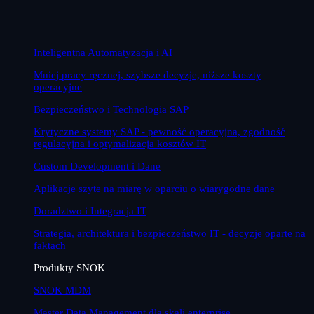
Inteligentna Automatyzacja i AI
Mniej pracy ręcznej, szybsze decyzje, niższe koszty
operacyjne
Bezpieczeństwo i Technologia SAP
Krytyczne systemy SAP - pewność operacyjna, zgodność
regulacyjna i optymalizacja kosztów IT
Custom Development i Dane
Aplikacje szyte na miarę w oparciu o wiarygodne dane
Doradztwo i Integracja IT
Strategia, architektura i bezpieczeństwo IT - decyzje oparte na
faktach
Produkty SNOK
SNOK MDM
Master Data Management dla skali enterprise