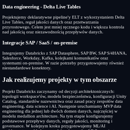
Data engineering - Delta Live Tables
Projektujemy deklaratywne pipeline'y ELT z wykorzystaniem Delta
Live Tables, reguł jakości danych oraz przetwarzania
przyrostowego. Celem jest mniej ręcznego kodu i większa kontrola
nad jakością oraz niezawodnością przepływów danych.
Integracje SAP / SaaS / on-premise
Integrujemy Databricks z SAP Datasphere, SAP BW, SAP S/4HANA,
Salesforce, Workday, Kafka, kolejkami komunikatów oraz
systemami on-premise. W razie potrzeby przygotowujemy również
niestandardowe konektory.
Jak realizujemy projekty w tym obszarze
Projekt Databricks zaczynamy od decyzji architektonicznych:
topologii workspace'ów, modelu bezpieczeństwa, konfiguracji Unity
Catalog, standardów nazewnictwa oraz zasad pracy zespołów data
engineering, data science i AI. Następnie uruchamiamy MVP data
engineering dla jednej lub dwóch domen danych, najczęściej w
modelu medallion architecture. Na tym etapie konfigurujemy
podstawowe przepływy danych, reguły jakości, monitoring i
governance. W kolejnym kroku przygotowujemy ML/AI