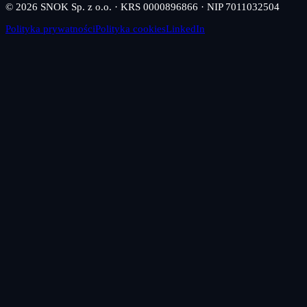
© 2026 SNOK Sp. z o.o. · KRS 0000896866 · NIP 7011032504
Polityka prywatności
Polityka cookies
LinkedIn