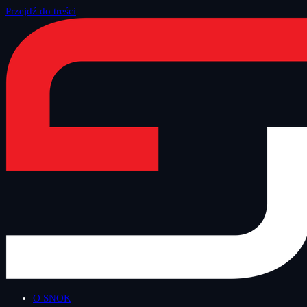
Przejdź do treści
Strona główna
/
Oferta
/
Custom Dev i Dane
/
Databricks
O SNOK