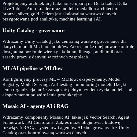
Projektujemy architekturę Lakehouse opartą na Delta Lake, Delta
Live Tables, Auto Loader oraz modelu medallion architecture -
bronze, silver, gold. Celem jest skalowalna warstwa danych
przygotowana pod analitykę, machine learning i AI.
Unity Catalog - governance
Wdrażamy Unity Catalog jako centralną warstwę governance dla
danych, modeli ML i notebooków. Zakres może obejmować kontrolę
dostępu na poziomie wierszy i kolumn, lineage, audit trail oraz
zasady pracy z danymi w różnych zespołach.
ML/AI pipeline w MLflow
Konfigurujemy procesy ML w MLflow: eksperymenty, Model
Registry, Model Serving, A/B testing i monitoring modeli. Dzięki
temu organizacja może zarządzać pełnym cyklem życia modeli - od
eksperymentu po wdrożenie produkcyjne.
Mosaic AI - agenty AI i RAG
Wdrażamy komponenty Mosaic AI, takie jak Vector Search, Agent
Framework i AI Guardrails. Zakres może obejmować budowę
rozwiązań RAG, asystentów i agentów AI zintegrowanych z Unity
Catalog oraz kontrolowaną warstwą danych.