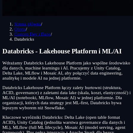
Strona główna
/
Oferta
/
Custom Dev i Dane
/
Databricks
Databricks - Lakehouse Platform i ML/AI
Wdrażamy Databricks Lakehouse Platform jako wspólne środowisko
dla danych, machine learningu i AI. Pracujemy z Unity Catalog,
Delta Lake, MLflow i Mosaic AI, aby połączyć data engineering,
analitykę i modele AI na jednej platformie.
Databricks Lakehouse Platform łączy zalety hurtowni (struktura,
ACID, governance) z zaletami data lake (skala, koszt, elastyczność) i
ML/AI (notebooki, MLflow, Mosaic AI) w jednej platformie. Dla
organizacji, których data strategy jest ML-first, Databricks bywa
lepszym wyborem niż Snowflake.
Kluczowe wyróżniki Databricks: Delta Lake (open table format
ACID), Unity Catalog (jednolita warstwa governance dla danych i
ML), MLflow (full ML lifecycle), Mosaic AI (model serving, agent
framework). Plus pełna integracja z Apache Spark dla heavy