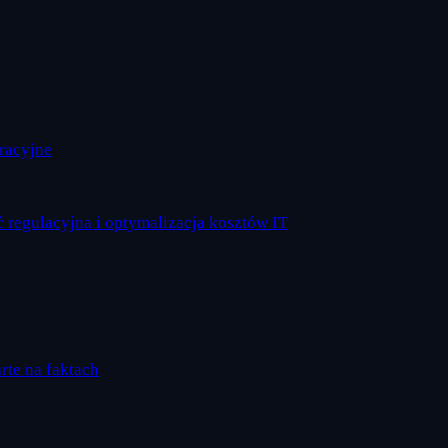
eracyjne
 regulacyjna i optymalizacja kosztów IT
arte na faktach