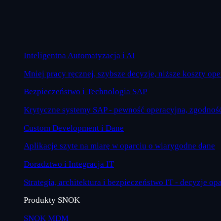
Inteligentna Automatyzacja i AI
Mniej pracy ręcznej, szybsze decyzje, niższe koszty op
Bezpieczeństwo i Technologia SAP
Krytyczne systemy SAP - pewność operacyjna, zgodność
Custom Development i Dane
Aplikacje szyte na miarę w oparciu o wiarygodne dane
Doradztwo i Integracja IT
Strategia, architektura i bezpieczeństwo IT - decyzje op
Produkty SNOK
SNOK MDM