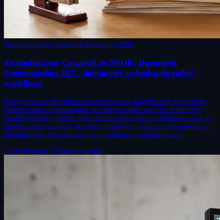
Technologiczny Czwartek
6 sierpnia 2026
Technologiczny Czwartek ze SNOK: Document
Understanding 26.7 - dokumenty wchodzą do coded
workflows
Nowy preview Document Understanding domyka trzy luki naraz:
przetwarzanie dokumentów można wywołać wprost z kodu C#,
model ekstrakcji jedzie przez środowiska razem z automatyzacją, a
pipeline zaczyna się w skrzynce mailowej i kończy zredagowanym
dokumentem. Wyjaśniamy, co to zmienia w architekturze.
Jacek Bugajski
10 min czytania