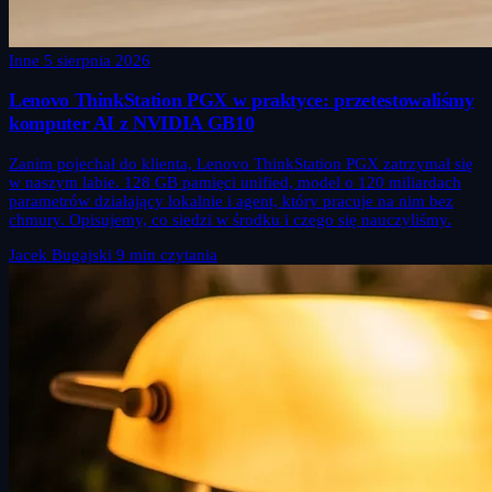
Inne
5 sierpnia 2026
Lenovo ThinkStation PGX w praktyce: przetestowaliśmy
komputer AI z NVIDIA GB10
Zanim pojechał do klienta, Lenovo ThinkStation PGX zatrzymał się
w naszym labie. 128 GB pamięci unified, model o 120 miliardach
parametrów działający lokalnie i agent, który pracuje na nim bez
chmury. Opisujemy, co siedzi w środku i czego się nauczyliśmy.
Jacek Bugajski
9 min czytania