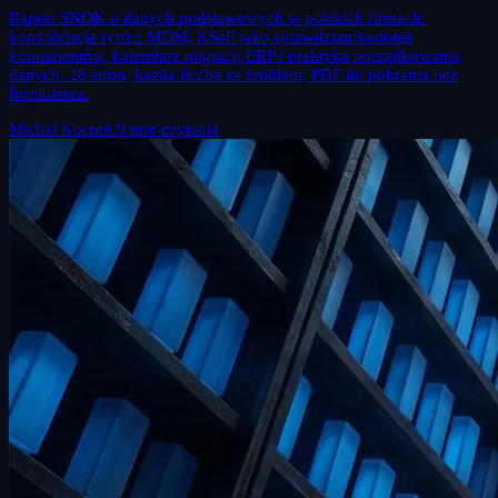
Raport SNOK o danych podstawowych w polskich firmach:
konsolidacja rynku MDM, KSeF jako sprawdzian kartotek
kontrahentów, kalendarz migracji ERP i praktyka porządkowania
danych. 28 stron, każda liczba ze źródłem, PDF do pobrania bez
formularza.
Michał Korzeń
9 min czytania