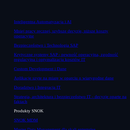
Inteligentna Automatyzacja i AI
Mniej pracy ręcznej, szybsze decyzje, niższe koszty
operacyjne
Bezpieczeństwo i Technologia SAP
Krytyczne systemy SAP - pewność operacyjna, zgodność
regulacyjna i optymalizacja kosztów IT
Custom Development i Dane
Aplikacje szyte na miarę w oparciu o wiarygodne dane
Doradztwo i Integracja IT
Strategia, architektura i bezpieczeństwo IT - decyzje oparte na
faktach
Produkty SNOK
SNOK MDM
Master Data Management dla skali enterprise