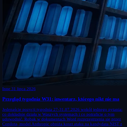
Inne
31 lipca 2026
Przegląd tygodnia W31: inwentarz, którego nikt nie ma
Jedenaście pozycji tygodnia 27-31.07.2026 wokół jednego pytania:
co dokładnie działa w Waszych systemach i co potraficie o tym
udowodnić. Robak w dokumentach Word rozprzestrzenia się przez
Copilota, model Anthropic obniża koszt ataku na kandydata NIST z