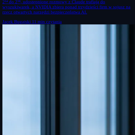
2⁶⁴ do 2³⁸, udostępnione rozmowy z Claude trafiają do
wyszukiwarek, a NVIDIA zbiera ponad trzydzieści firm w sojusz na
rzecz otwartych narzędzi bezpieczeństwa AI.
Jacek Bugajski
11 min czytania