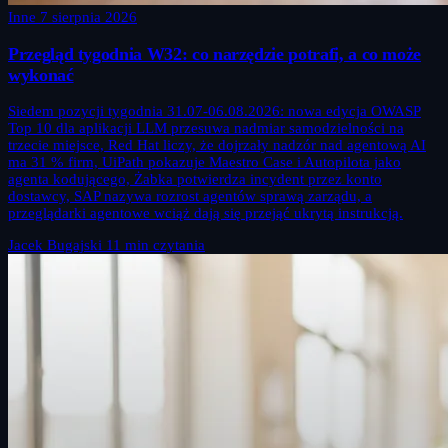
Inne
7 sierpnia 2026
Przegląd tygodnia W32: co narzędzie potrafi, a co może
wykonać
Siedem pozycji tygodnia 31.07-06.08.2026: nowa edycja OWASP
Top 10 dla aplikacji LLM przesuwa nadmiar samodzielności na
trzecie miejsce, Red Hat liczy, że dojrzały nadzór nad agentową AI
ma 31 % firm, UiPath pokazuje Maestro Case i Autopilota jako
agenta kodującego, Żabka potwierdza incydent przez konto
dostawcy, SAP nazywa rozrost agentów sprawą zarządu, a
przeglądarki agentowe wciąż dają się przejąć ukrytą instrukcją.
Jacek Bugajski
11 min czytania