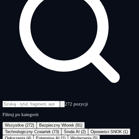
272 pozycji
Filtruj po kategorii
Wszystkie (272)
Bezpieczny Wtorek (91)
Technologiczny Czwartek (73)
Środa AI (2)
Opowieści SNOK (1)
Ogłoszenia (4)
Enterprise AI (1)
Wydarzenia (5)