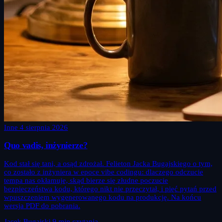
Inne
4 sierpnia 2026
Quo vadis, inżynierze?
Kod stał się tani, a osąd zdrożał. Felieton Jacka Bugajskiego o tym,
co zostało z inżyniera w epoce vibe codingu: dlaczego odczucie
tempa nas okłamuje, skąd bierze się złudne poczucie
bezpieczeństwa kodu, którego nikt nie przeczytał, i pięć pytań przed
wpuszczeniem wygenerowanego kodu na produkcję. Na końcu
wersja PDF do pobrania.
Jacek Bugajski
9 min czytania