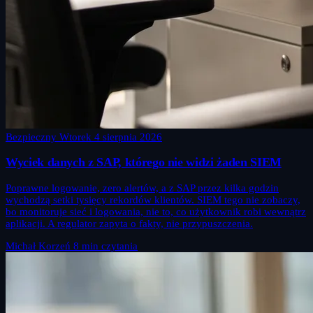
Bezpieczny Wtorek
4 sierpnia 2026
Wyciek danych z SAP, którego nie widzi żaden SIEM
Poprawne logowanie, zero alertów, a z SAP przez kilka godzin
wychodzą setki tysięcy rekordów klientów. SIEM tego nie zobaczy,
bo monitoruje sieć i logowania, nie to, co użytkownik robi wewnątrz
aplikacji. A regulator zapyta o fakty, nie przypuszczenia.
Michał Korzeń
8 min czytania