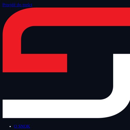
Przejdź do treści
Strona główna
/
Blog
/
Bezpieczny Wtorek
O SNOK