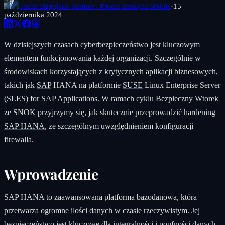
Jacek Bugajski
· Partner · Prezes Zarządu SNOK
·
15
października 2024
W dzisiejszych czasach
cyberbezpieczeństwo
jest kluczowym
elementem funkcjonowania każdej organizacji. Szczególnie w
środowiskach korzystających z krytycznych aplikacji biznesowych,
takich jak
SAP
HANA na platformie
SUSE
Linux Enterprise Server
(SLES) for SAP Applications. W ramach cyklu Bezpieczny Wtorek
ze SNOK przyjrzymy się, jak skutecznie przeprowadzić hardening
SAP HANA
, ze szczególnym uwzględnieniem konfiguracji
firewalla.
Wprowadzenie
SAP HANA to zaawansowana platforma bazodanowa, która
przetwarza ogromne ilości danych w czasie rzeczywistym. Jej
bezpieczeństwo jest kluczowe dla integralności i poufności danych