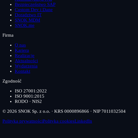
Bezpieczeństwo SAP
Custom Dev i Dane
Doradztwo IT
SNOK MDM
SNOK.me
Firma
O nas
Kariera
Realizacje
Aktualności
Wydarzenia
Kontakt
Zgodność
ISO 27001:2022
ISO 9001:2015
RODO · NIS2
© 2026 SNOK Sp. z o.o. · KRS 0000896866 · NIP 7011032504
Polityka prywatności
Polityka cookies
LinkedIn