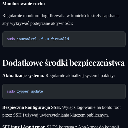
Monitorowanie ruchu
Regularnie monitoruj logi firewalla w kontekście strefy sap-hana,
aby wykrywać podejrzane aktywności:
sudo
 journalctl
 -f
 -u
 firewalld
Dodatkowe środki bezpieczeństwa
Aktualizacje systemu.
Regularnie aktualizuj system i pakiety:
sudo
 zypper
 update
Bezpieczna konfiguracja SSH.
Wyłącz logowanie na konto root
przez SSH i używaj uwierzytelniania kluczem publicznym.
SELinux i AppArmor.
SLES korzysta z AppArmor do kontroli