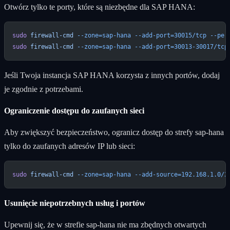
Otwórz tylko te porty, które są niezbędne dla SAP HANA:
sudo
 firewall-cmd
 --zone=sap-hana
 --add-port=30015/tcp
 --per
sudo
 firewall-cmd
 --zone=sap-hana
 --add-port=30013-30017/tcp
Jeśli Twoja instancja SAP HANA korzysta z innych portów, dodaj
je zgodnie z potrzebami.
Ograniczenie dostępu do zaufanych sieci
Aby zwiększyć bezpieczeństwo, ogranicz dostęp do strefy sap-hana
tylko do zaufanych adresów IP lub sieci:
sudo
 firewall-cmd
 --zone=sap-hana
 --add-source=192.168.1.0/2
Usunięcie niepotrzebnych usług i portów
Upewnij się, że w strefie sap-hana nie ma zbędnych otwartych