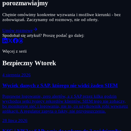
porozmawiajmy
Chętnie omówimy konkretne wyzwania i możliwe kierunki - bez
zobowiązań. Zaczynamy od rozmowy, nie od oferty.
Umów rozmowę
Spodobał się artykuł? Proszę podać go dalej:
Więcej z serii
Bezpieczny Wtorek
4 sierpnia 2026
Wyciek danych z SAP, którego nie widzi żaden SIEM
Poprawne logowanie, zero alertów, a z SAP przez kilka godzin
wychodzą setki tysięcy rekordów klientów. SIEM tego nie zobaczy,
bo monitoruje sieć i logowania, nie to, co użytkownik robi wewnątrz
aplikacji. A regulator zapyta o fakty, nie przypuszczenia.
28 lipca 2026