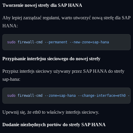
Tworzenie nowej strefy dla SAP HANA
Aby lepiej zarządzać regułami, warto utworzyć nową strefę dla SAP
HANA:
sudo
 firewall-cmd
 --permanent
 --new-zone=sap-hana
Przypisanie interfejsu sieciowego do nowej strefy
Przypisz interfejs sieciowy używany przez SAP HANA do strefy
sap-hana:
sudo
 firewall-cmd
 --zone=sap-hana
 --change-interface=eth0
 --
Upewnij się, że eth0 to właściwy interfejs sieciowy.
Dodanie niezbędnych portów do strefy SAP HANA