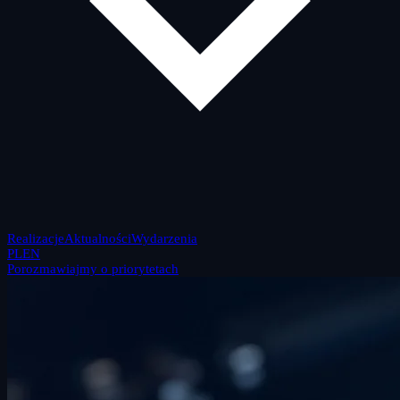
Realizacje
Aktualności
Wydarzenia
PL
EN
Porozmawiajmy o priorytetach