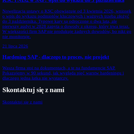
KSC i NIS2 w SAP: wpis do wykazu do 3 października
Nowelizacja ustawy o KSC obowiązuje od 3 kwietnia 2026, wniosek
o wpis do wykazu podmiotów kluczowych i ważnych trzeba złożyć
do 3 października. Typowe kary są odroczone o dwa lata, ale
pierwszy audyt w 2028 zapyta o dowody z okresu, który trwa teraz.
W większości firm SAP nie produkuje żadnych dowodów, bo nikt go
nie monitoruje.
21 lipca 2026
Hardening SAP - dlaczego to proces, nie projekt
Wasza firma stoi na dokumentach, a te na fundamencie SAP.
Pokazujemy w 90 sekund, jak wygląda pięć warstw hardeningu i
dlaczego jedna łatka nie wystarczy.
Skontaktuj się z nami
Skontaktuj się z nami