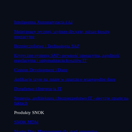
Inteligentna Automatyzacja i AI
Mniej pracy ręcznej, szybsze decyzje, niższe koszty
operacyjne
Bezpieczeństwo i Technologia SAP
Krytyczne systemy SAP - pewność operacyjna, zgodność
regulacyjna i optymalizacja kosztów IT
Custom Development i Dane
Aplikacje szyte na miarę w oparciu o wiarygodne dane
Doradztwo i Integracja IT
Strategia, architektura i bezpieczeństwo IT - decyzje oparte na
faktach
Produkty SNOK
SNOK MDM
Master Data Management dla skali enterprise