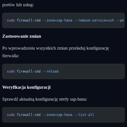
portów lub usług:
sudo
 firewall-cmd
 --zone=sap-hana
 --remove-service=ssh
 --per
Zastosowanie zmian
Po wprowadzeniu wszystkich zmian przeładuj konfigurację
firewalla:
sudo
 firewall-cmd
 --reload
Weryfikacja konfiguracji
Sprawdź aktualną konfigurację strefy sap-hana:
sudo
 firewall-cmd
 --zone=sap-hana
 --list-all