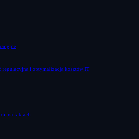
eracyjne
 regulacyjna i optymalizacja kosztów IT
arte na faktach