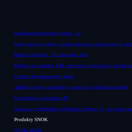
Inteligentna Automatyzacja i AI
Mniej pracy ręcznej, szybsze decyzje, niższe koszty op
Bezpieczeństwo i Technologia SAP
Krytyczne systemy SAP - pewność operacyjna, zgodność
Custom Development i Dane
Aplikacje szyte na miarę w oparciu o wiarygodne dane
Doradztwo i Integracja IT
Strategia, architektura i bezpieczeństwo IT - decyzje op
Produkty SNOK
SNOK MDM