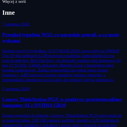
Więcej z serii
Inne
7 sierpnia 2026
Przegląd tygodnia W32: co narzędzie potrafi, a co może
wykonać
Siedem pozycji tygodnia 31.07-06.08.2026: nowa edycja OWASP
Top 10 dla aplikacji LLM przesuwa nadmiar samodzielności na
trzecie miejsce, Red Hat liczy, że dojrzały nadzór nad agentową AI
ma 31 % firm, UiPath pokazuje Maestro Case i Autopilota jako
agenta kodującego, Żabka potwierdza incydent przez konto
dostawcy, SAP nazywa rozrost agentów sprawą zarządu, a
przeglądarki agentowe wciąż dają się przejąć ukrytą instrukcją.
5 sierpnia 2026
Lenovo ThinkStation PGX w praktyce: przetestowaliśmy
komputer AI z NVIDIA GB10
Zanim pojechał do klienta, Lenovo ThinkStation PGX zatrzymał się
w naszym labie. 128 GB pamięci unified, model o 120 miliardach
parametrów działający lokalnie i agent, który pracuje na nim bez