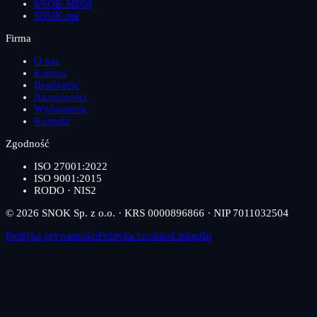
SNOK MDM
SNOK.me
Firma
O nas
Kariera
Realizacje
Aktualności
Wydarzenia
Kontakt
Zgodność
ISO 27001:2022
ISO 9001:2015
RODO · NIS2
© 2026 SNOK Sp. z o.o. · KRS 0000896866 · NIP 7011032504
Polityka prywatności
Polityka cookies
LinkedIn