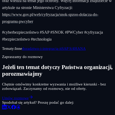
oraz wiedza na temat jego ochrony. Więcej informacji znajdziecie w
artykule na stronie Ministerstwa Cyfryzacji:
https://www.gov.pl/web/cyfryzacja/snok-spzoo-dolacza-do-
programu-pwcyber
#cyberbezpieczeństwo #SAP #SNOK #PWCyber #cyfryzacja
#bezpieczeństwo #technologia
Tematy:
Inne
doradztwo-i-integracja-it
SAP S/4HANA
Zapraszamy do rozmowy
Jeżeli ten temat dotyczy Państwa organizacji,
porozmawiajmy
Chętnie omówimy konkretne wyzwania i możliwe kierunki - bez
zobowiązań. Zaczynamy od rozmowy, nie od oferty.
Umów rozmowę
Spodobał się artykuł? Proszę podać go dalej: