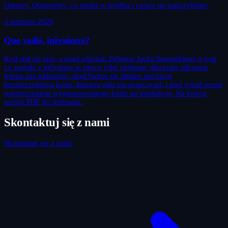
chmury. Opisujemy, co siedzi w środku i czego się nauczyliśmy.
4 sierpnia 2026
Quo vadis, inżynierze?
Kod stał się tani, a osąd zdrożał. Felieton Jacka Bugajskiego o tym,
co zostało z inżyniera w epoce vibe codingu: dlaczego odczucie
tempa nas okłamuje, skąd bierze się złudne poczucie
bezpieczeństwa kodu, którego nikt nie przeczytał, i pięć pytań przed
wpuszczeniem wygenerowanego kodu na produkcję. Na końcu
wersja PDF do pobrania.
Skontaktuj się z nami
Skontaktuj się z nami