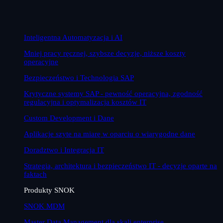
Inteligentna Automatyzacja i AI
Mniej pracy ręcznej, szybsze decyzje, niższe koszty
operacyjne
Bezpieczeństwo i Technologia SAP
Krytyczne systemy SAP - pewność operacyjna, zgodność
regulacyjna i optymalizacja kosztów IT
Custom Development i Dane
Aplikacje szyte na miarę w oparciu o wiarygodne dane
Doradztwo i Integracja IT
Strategia, architektura i bezpieczeństwo IT - decyzje oparte na
faktach
Produkty SNOK
SNOK MDM
Master Data Management dla skali enterprise