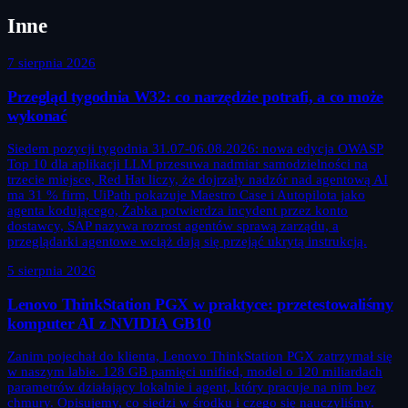
Inne
7 sierpnia 2026
Przegląd tygodnia W32: co narzędzie potrafi, a co może
wykonać
Siedem pozycji tygodnia 31.07-06.08.2026: nowa edycja OWASP
Top 10 dla aplikacji LLM przesuwa nadmiar samodzielności na
trzecie miejsce, Red Hat liczy, że dojrzały nadzór nad agentową AI
ma 31 % firm, UiPath pokazuje Maestro Case i Autopilota jako
agenta kodującego, Żabka potwierdza incydent przez konto
dostawcy, SAP nazywa rozrost agentów sprawą zarządu, a
przeglądarki agentowe wciąż dają się przejąć ukrytą instrukcją.
5 sierpnia 2026
Lenovo ThinkStation PGX w praktyce: przetestowaliśmy
komputer AI z NVIDIA GB10
Zanim pojechał do klienta, Lenovo ThinkStation PGX zatrzymał się
w naszym labie. 128 GB pamięci unified, model o 120 miliardach
parametrów działający lokalnie i agent, który pracuje na nim bez
chmury. Opisujemy, co siedzi w środku i czego się nauczyliśmy.