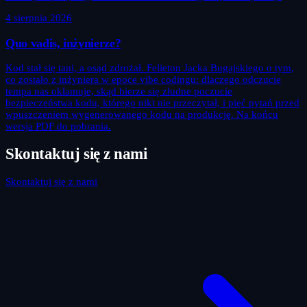
4 sierpnia 2026
Quo vadis, inżynierze?
Kod stał się tani, a osąd zdrożał. Felieton Jacka Bugajskiego o tym,
co zostało z inżyniera w epoce vibe codingu: dlaczego odczucie
tempa nas okłamuje, skąd bierze się złudne poczucie
bezpieczeństwa kodu, którego nikt nie przeczytał, i pięć pytań przed
wpuszczeniem wygenerowanego kodu na produkcję. Na końcu
wersja PDF do pobrania.
Skontaktuj się z nami
Skontaktuj się z nami