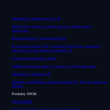
Inteligentna Automatyzacja i AI
Mniej pracy ręcznej, szybsze decyzje, niższe koszty
operacyjne
Bezpieczeństwo i Technologia SAP
Krytyczne systemy SAP - pewność operacyjna, zgodność
regulacyjna i optymalizacja kosztów IT
Custom Development i Dane
Aplikacje szyte na miarę w oparciu o wiarygodne dane
Doradztwo i Integracja IT
Strategia, architektura i bezpieczeństwo IT - decyzje oparte na
faktach
Produkty SNOK
SNOK MDM
Master Data Management dla skali enterprise