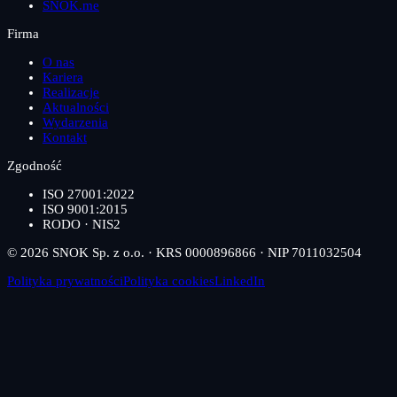
SNOK.me
Firma
O nas
Kariera
Realizacje
Aktualności
Wydarzenia
Kontakt
Zgodność
ISO 27001:2022
ISO 9001:2015
RODO · NIS2
© 2026 SNOK Sp. z o.o. · KRS 0000896866 · NIP 7011032504
Polityka prywatności
Polityka cookies
LinkedIn