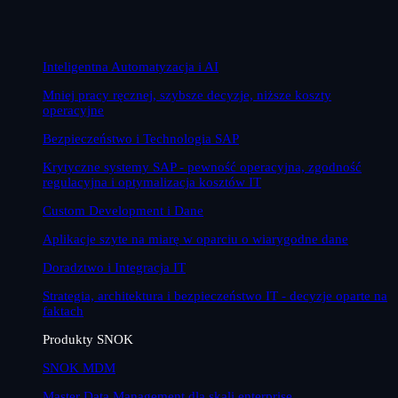
Inteligentna Automatyzacja i AI
Mniej pracy ręcznej, szybsze decyzje, niższe koszty
operacyjne
Bezpieczeństwo i Technologia SAP
Krytyczne systemy SAP - pewność operacyjna, zgodność
regulacyjna i optymalizacja kosztów IT
Custom Development i Dane
Aplikacje szyte na miarę w oparciu o wiarygodne dane
Doradztwo i Integracja IT
Strategia, architektura i bezpieczeństwo IT - decyzje oparte na
faktach
Produkty SNOK
SNOK MDM
Master Data Management dla skali enterprise