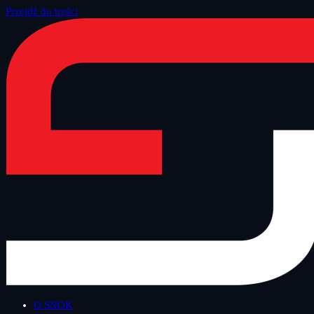
Przejdź do treści
Strona główna
/
Blog
/
Bezpieczny Wtorek
O SNOK