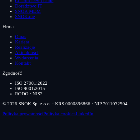
Custom Dev i Dane
Doradztwo IT
SNOK MDM
SNOK.me
Firma
O nas
Kariera
Realizacje
Aktualności
Wydarzenia
Kontakt
Zgodność
ISO 27001:2022
ISO 9001:2015
RODO · NIS2
© 2026 SNOK Sp. z o.o. · KRS 0000896866 · NIP 7011032504
Polityka prywatności
Polityka cookies
LinkedIn