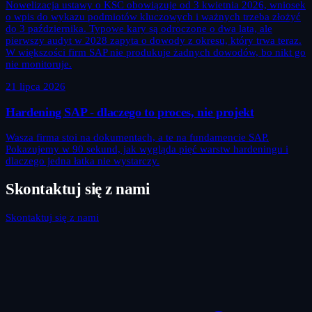
Nowelizacja ustawy o KSC obowiązuje od 3 kwietnia 2026, wniosek
o wpis do wykazu podmiotów kluczowych i ważnych trzeba złożyć
do 3 października. Typowe kary są odroczone o dwa lata, ale
pierwszy audyt w 2028 zapyta o dowody z okresu, który trwa teraz.
W większości firm SAP nie produkuje żadnych dowodów, bo nikt go
nie monitoruje.
21 lipca 2026
Hardening SAP - dlaczego to proces, nie projekt
Wasza firma stoi na dokumentach, a te na fundamencie SAP.
Pokazujemy w 90 sekund, jak wygląda pięć warstw hardeningu i
dlaczego jedna łatka nie wystarczy.
Skontaktuj się z nami
Skontaktuj się z nami