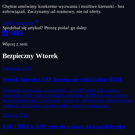
Chętnie omówimy konkretne wyzwania i możliwe kierunki - bez
zobowiązań. Zaczynamy od rozmowy, nie od oferty.
Umów rozmowę
Spodobał się artykuł? Proszę podać go dalej:
Więcej z serii
Bezpieczny Wtorek
4 sierpnia 2026
Wyciek danych z SAP, którego nie widzi żaden SIEM
Poprawne logowanie, zero alertów, a z SAP przez kilka godzin
wychodzą setki tysięcy rekordów klientów. SIEM tego nie zobaczy,
bo monitoruje sieć i logowania, nie to, co użytkownik robi wewnątrz
aplikacji. A regulator zapyta o fakty, nie przypuszczenia.
28 lipca 2026
KSC i NIS2 w SAP: wpis do wykazu do 3 października