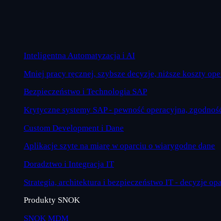
Inteligentna Automatyzacja i AI
Mniej pracy ręcznej, szybsze decyzje, niższe koszty op
Bezpieczeństwo i Technologia SAP
Krytyczne systemy SAP - pewność operacyjna, zgodność
Custom Development i Dane
Aplikacje szyte na miarę w oparciu o wiarygodne dane
Doradztwo i Integracja IT
Strategia, architektura i bezpieczeństwo IT - decyzje op
Produkty SNOK
SNOK MDM