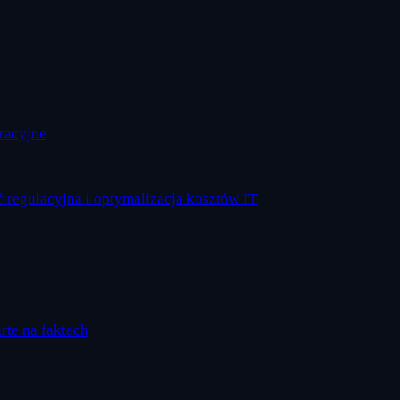
eracyjne
 regulacyjna i optymalizacja kosztów IT
arte na faktach