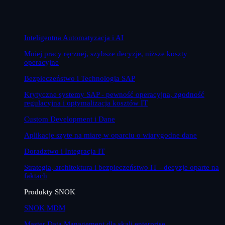
Inteligentna Automatyzacja i AI
Mniej pracy ręcznej, szybsze decyzje, niższe koszty
operacyjne
Bezpieczeństwo i Technologia SAP
Krytyczne systemy SAP - pewność operacyjna, zgodność
regulacyjna i optymalizacja kosztów IT
Custom Development i Dane
Aplikacje szyte na miarę w oparciu o wiarygodne dane
Doradztwo i Integracja IT
Strategia, architektura i bezpieczeństwo IT - decyzje oparte na
faktach
Produkty SNOK
SNOK MDM
Master Data Management dla skali enterprise