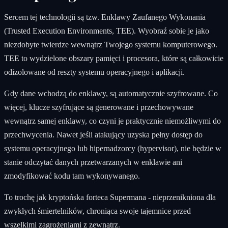
Sercem tej technologii są tzw. Enklawy Zaufanego Wykonania
(Trusted Execution Environments, TEE). Wyobraź sobie je jako
niezdobyte twierdze wewnątrz Twojego systemu komputerowego.
TEE to wydzielone obszary pamięci i procesora, które są całkowicie
odizolowane od reszty systemu operacyjnego i aplikacji.
Gdy dane wchodzą do enklawy, są automatycznie szyfrowane. Co
więcej, klucze szyfrujące są generowane i przechowywane
wewnątrz samej enklawy, co czyni je praktycznie niemożliwymi do
przechwycenia. Nawet jeśli atakujący uzyska pełny dostęp do
systemu operacyjnego lub hipernadzorcy (hypervisor), nie będzie w
stanie odczytać danych przetwarzanych w enklawie ani
zmodyfikować kodu tam wykonywanego.
To trochę jak kryptońska forteca Supermana - nieprzenikniona dla
zwykłych śmiertelników, chroniąca swoje tajemnice przed
wszelkimi zagrożeniami z zewnątrz.