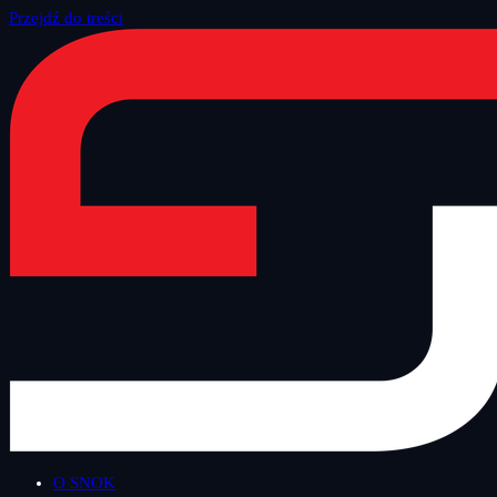
Przejdź do treści
Strona główna
/
Blog
/
Bezpieczny Wtorek
O SNOK