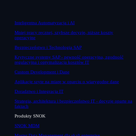
Inteligentna Automatyzacja i AI
Mniej pracy ręcznej, szybsze decyzje, niższe koszty
operacyjne
Bezpieczeństwo i Technologia SAP
Krytyczne systemy SAP - pewność operacyjna, zgodność
regulacyjna i optymalizacja kosztów IT
Custom Development i Dane
Aplikacje szyte na miarę w oparciu o wiarygodne dane
Doradztwo i Integracja IT
Strategia, architektura i bezpieczeństwo IT - decyzje oparte na
faktach
Produkty SNOK
SNOK MDM
Master Data Management dla skali enterprise