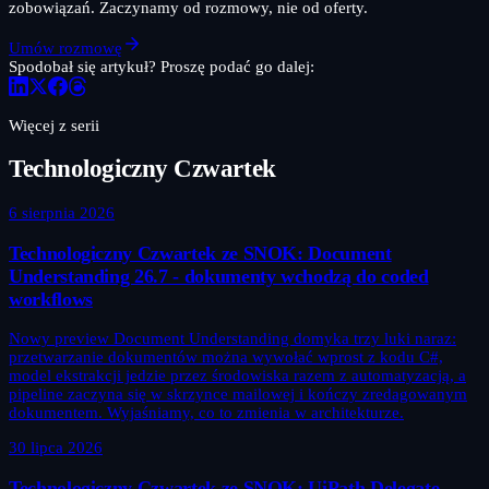
zobowiązań. Zaczynamy od rozmowy, nie od oferty.
Umów rozmowę
Spodobał się artykuł? Proszę podać go dalej:
Więcej z serii
Technologiczny Czwartek
6 sierpnia 2026
Technologiczny Czwartek ze SNOK: Document
Understanding 26.7 - dokumenty wchodzą do coded
workflows
Nowy preview Document Understanding domyka trzy luki naraz:
przetwarzanie dokumentów można wywołać wprost z kodu C#,
model ekstrakcji jedzie przez środowiska razem z automatyzacją, a
pipeline zaczyna się w skrzynce mailowej i kończy zredagowanym
dokumentem. Wyjaśniamy, co to zmienia w architekturze.
30 lipca 2026
Technologiczny Czwartek ze SNOK: UiPath Delegate -