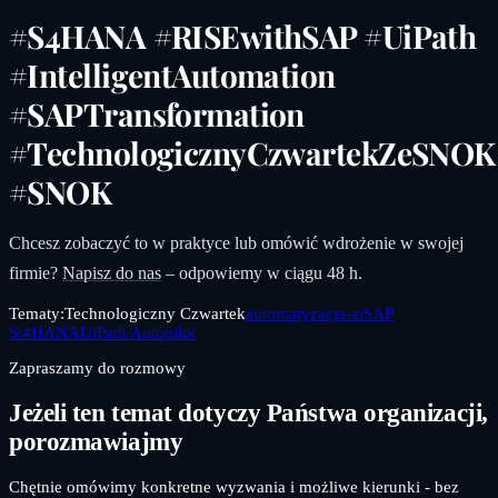
#S4HANA #RISEwithSAP #UiPath
#IntelligentAutomation
#SAPTransformation
#TechnologicznyCzwartekZeSNOK
#SNOK
Chcesz zobaczyć to w praktyce lub omówić wdrożenie w swojej
firmie?
Napisz do nas
– odpowiemy w ciągu 48 h.
Tematy:
Technologiczny Czwartek
automatyzacja-ai
SAP
S/4HANA
UiPath Autopilot
Zapraszamy do rozmowy
Jeżeli ten temat dotyczy Państwa organizacji,
porozmawiajmy
Chętnie omówimy konkretne wyzwania i możliwe kierunki - bez