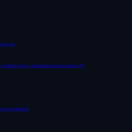
eracyjne
 regulacyjna i optymalizacja kosztów IT
arte na faktach