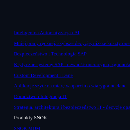
Inteligentna Automatyzacja i AI
Mniej pracy ręcznej, szybsze decyzje, niższe koszty op
Bezpieczeństwo i Technologia SAP
Krytyczne systemy SAP - pewność operacyjna, zgodność
Custom Development i Dane
Aplikacje szyte na miarę w oparciu o wiarygodne dane
Doradztwo i Integracja IT
Strategia, architektura i bezpieczeństwo IT - decyzje op
Produkty SNOK
SNOK MDM